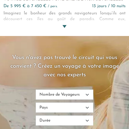
de 5 995 € à 7 450 €
13 jours / 10 nuits
/ pers.
Imaginez le bonheur des grands navigateurs lorsqu’ils ont
découvert ces îles au goût de paradis. Comme eux,
émerveillez-vous de ce que la nature peut offrir de plus beau
dans ce circuit de 3 îles aux Seychelles. Un combiné Mahé, La
Digue, Praslin, la Terre est si belle lorsqu’elle se décline en
oasis à la végétation luxuriante, flottants sur l’immensité de
l’océan !
Vous n'avez pas trouvé le circuit qui vous
convient ? Créez un voyage à votre image
avec nos experts