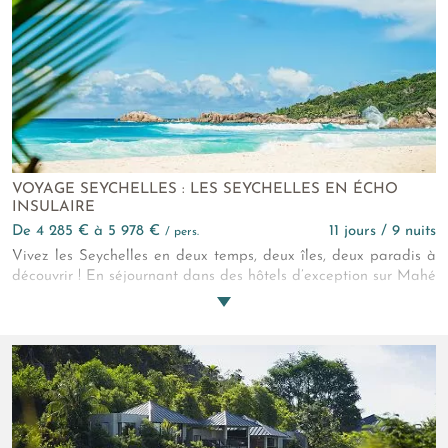
spa, parcours de golf et exploration sous-marine... Au
Constance Lémuria, vous êtes comblés.
VOYAGE SEYCHELLES : LES SEYCHELLES EN ÉCHO
INSULAIRE
de 4 285 € à 5 978 €
11 jours / 9 nuits
/ pers.
Vivez les Seychelles en deux temps, deux îles, deux paradis à
découvrir ! En séjournant dans des hôtels d’exception sur Mahé
et Praslin, vous profitez d’excellents services et d’activités
nature sous le soleil.