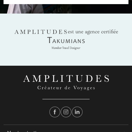
AMPLITUDES
est une agence certifiée
Takumians