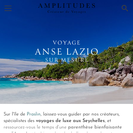
×
VOYAGE
ANSE LAZIO
SUR MESURE
Sur l'île de
Praslin
, laissez-vous guider par nos créateurs,
spécialistes des
voyages de luxe aux Seychelles
, et
ressourcez-vous le temps d’une
parenthèse bienfaisante