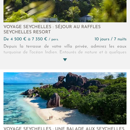
VOYAGE SEYCHELLES : SÉJOUR AU RAFFLES
SEYCHELLES RESORT
de 4 500 € à 7 350 €
10 jours / 7 nuits
/ pers.
Depuis la terrasse de votre villa privée, admirez les eaux
turquoise de l'océan Indien. Entourés de nature et à quelques
pas de l'une des plus belles baies au monde, vous vivez une
expérience unique au Raffles Seychelles. Modernité et grand
luxe se rencontrent ici dans un spectacle époustouflant
VOYAGE SEYCHELLES : UNE BALADE AUX SEYCHELLES