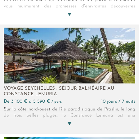
Les reflets du soleil sur les coraux et les poissons chamarrés
vous murmurent des promesses d’enivrantes découvertes
marines. Un sable fin et des sculptures minérales vous
attendent dès la sortie de l’Océan, notamment à l’Anse Lazio,
où mouille, en cet instant votre charmant catamaran.
Bienvenue aux Seychelles….
VOYAGE SEYCHELLES : SÉJOUR BALNÉAIRE AU
CONSTANCE LEMURIA
de 3 100 € à 5 590 €
10 jours / 7 nuits
/ pers.
Sur la côte nord-ouest de l'île paradisiaque de Praslin, le long
de trois belles plages, le Constance Lémuria est une
expérience inédite de luxe. Ode aux beautés insulaires, il
devient votre écrin. Le Constance Lémuria redéfinit ce qu'est
une découverte des Seychelles. Repos sur la plage, détente au