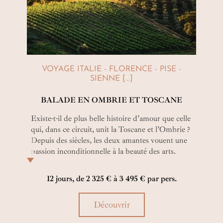
VOYAGE ITALIE - FLORENCE - PISE -
SIENNE [...]
BALADE EN OMBRIE ET TOSCANE
Existe-t-il de plus belle histoire d’amour que celle
qui, dans ce circuit, unit la Toscane et l’Ombrie ?
Depuis des siècles, les deux amantes vouent une
passion inconditionnelle à la beauté des arts.
Leurs vallées viticoles, leurs palais, leurs petits
villages et leurs cathédrales font s’enticher tous
12 jours, de 2 325 € à 3 495 € par pers.
les cœurs.
Découvrir