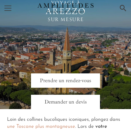
VOYAGE À
×
AREZZO
SUR MESURE
Prendre un rendez-vous
Demander un devis
Loin des collines bucoliques iconiques, plongez dans
une Toscane plus montagneuse
. Lors de
votre