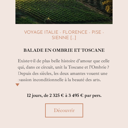
VOYAGE ITALIE - FLORENCE - PISE -
SIENNE [...]
BALADE EN OMBRIE ET TOSCANE
Existe-t-il de plus belle histoire d’amour que celle
qui, dans ce circuit, unit la Toscane et l’Ombrie ?
Depuis des siècles, les deux amantes vouent une
passion inconditionnelle à la beauté des arts.
Leurs vallées viticoles, leurs palais, leurs petits
villages et leurs cathédrales font s’enticher tous
12 jours, de 2 325 € à 3 495 € par pers.
les cœurs.
Découvrir