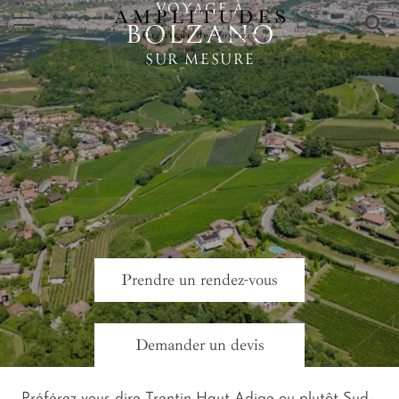
VOYAGE À
×
BOLZANO
SUR MESURE
Prendre un rendez-vous
Demander un devis
Préférez-vous dire Trentin-Haut-Adige ou plutôt Sud-