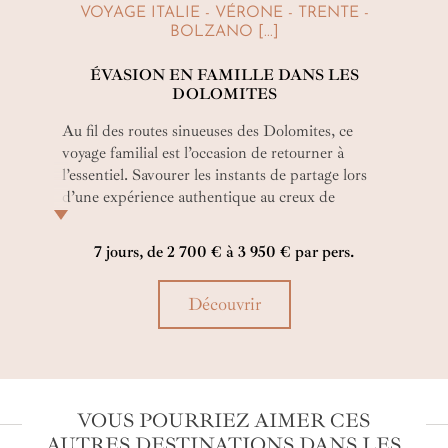
VOYAGE ITALIE - VÉRONE - TRENTE -
BOLZANO [...]
ÉVASION EN FAMILLE DANS LES
DOLOMITES
Au fil des routes sinueuses des Dolomites, ce
voyage familial est l’occasion de retourner à
l’essentiel. Savourer les instants de partage lors
d’une expérience authentique au creux de
villages confidentiels et de panoramas
exceptionnels. Le raffinement discret de l’Italie
7 jours, de 2 700 € à 3 950 € par pers.
rencontre la douceur des souvenirs que l’on
construit ensemble, simplement, intensément.
Découvrir
VOUS POURRIEZ AIMER CES
AUTRES DESTINATIONS DANS LES