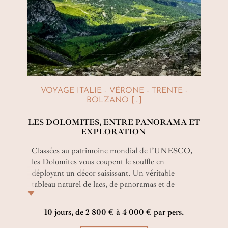
VOYAGE ITALIE - VÉRONE - TRENTE -
BOLZANO [...]
LES DOLOMITES, ENTRE PANORAMA ET
EXPLORATION
Classées au patrimoine mondial de l’UNESCO,
les Dolomites vous coupent le souffle en
déployant un décor saisissant. Un véritable
tableau naturel de lacs, de panoramas et de
villages alpins se révèle à vous. Malgré les
hauteurs vertigineuses des sommets, ce voyage
10 jours, de 2 800 € à 4 000 € par pers.
est un long fleuve tranquille !