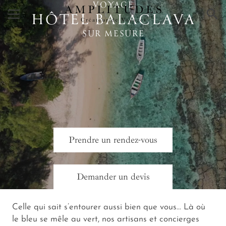
VOYAGE
×
HÔTEL BALACLAVA
SUR MESURE
Prendre un rendez-vous
Demander un devis
Celle qui sait s’entourer aussi bien que vous…
Là où
le bleu se mêle au vert
, nos artisans et concierges