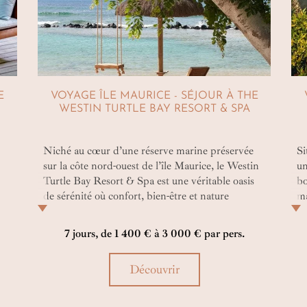
E
VOYAGE ÎLE MAURICE - SÉJOUR À THE
WESTIN TURTLE BAY RESORT & SPA
,
Niché au cœur d’une réserve marine préservée
Si
sur la côte nord-ouest de l’île Maurice, le Westin
un
Turtle Bay Resort & Spa est une véritable oasis
bo
de sérénité où confort, bien-être et nature
ma
s’unissent harmonieusement. Doté de jardins
Ma
tropicaux et bordé par les eaux turquoise de
al
7 jours, de 1 400 € à 3 000 € par pers.
l’océan Indien, cet hôtel 5 étoiles invite à une
In
parenthèse de détente absolue, entre raffinement
he
Découvrir
moderne, hospitalité mauricienne et expériences
pa
sensorielles inoubliables.
l’
to