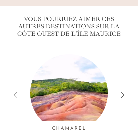
im
ch
l'
VOUS POURRIEZ AIMER CES
mo
AUTRES DESTINATIONS SUR LA
ga
CÔTE OUEST DE L'ÎLE MAURICE
et
de
dé
CHAMAREL