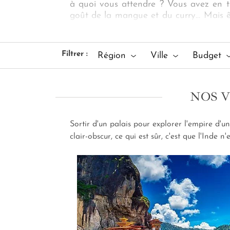
à quoi vous attendre ? Vous avez en tê
goût de la mangue et du curry... Mais ê
des échanges et des regards ? Chauffeur
tous les détails. Pour votre
circuit de 
c'est déjà bien plus que ce que vous im
Filtrer :
Région
Ville
Budget
NOS V
Sortir d'un palais pour explorer l'empire d'
clair-obscur, ce qui est sûr, c'est que l'Inde 