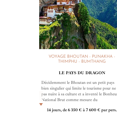
VOYAGE BHOUTAN - PUNAKHA -
THIMPHU - BUMTHANG
LE PAYS DU DRAGON
Décidemment le Bhoutan est un petit pays
bien singulier qui limite le tourisme pour ne
pas nuire à sa culture et a inventé le Bonheu
National Brut comme mesure du
développement. Il est aussi, depuis peu,
14 jours, de 6 350 € à 7 600 € par pers.
interdit de fumer partout dans le pays pour 
autochtones ! C'est le moment d'arréter de