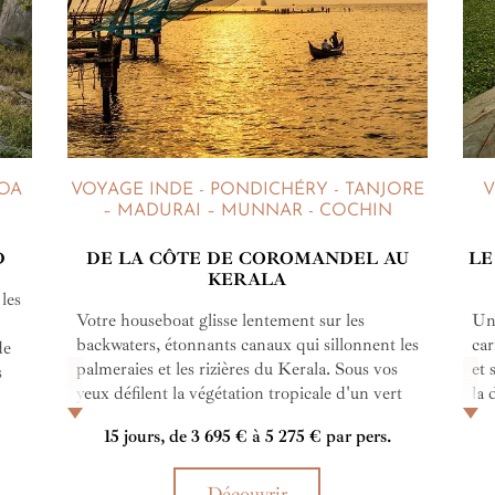
GOA
VOYAGE INDE - PONDICHÉRY - TANJORE
V
– MADURAI – MUNNAR - COCHIN
D
DE LA CÔTE DE COROMANDEL AU
LE
KERALA
 les
Votre houseboat glisse lentement sur les
Un 
backwaters, étonnants canaux qui sillonnent les
car
de
palmeraies et les rizières du Kerala. Sous vos
et 
s
yeux défilent la végétation tropicale d'un vert
la
de
cru presque fluorescent et des scènes de vie
Bol
n
15 jours, de 3 695 € à 5 275 € par pers.
ancestrales. Demain, vous verrez un spectacle
loc
ns
de danses Kathakali à Cochin... Des images
ch
qui resteront certainement en vous pour
Découvrir