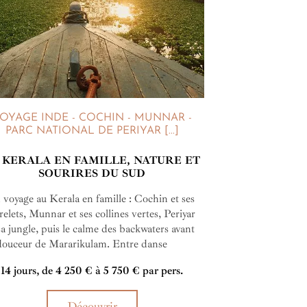
OYAGE INDE - COCHIN - MUNNAR -
PARC NATIONAL DE PERIYAR [...]
 KERALA EN FAMILLE, NATURE ET
SOURIRES DU SUD
voyage au Kerala en famille : Cochin et ses
relets, Munnar et ses collines vertes, Periyar
sa jungle, puis le calme des backwaters avant
 douceur de Mararikulam. Entre danse
lywood, atelier artisanal et rencontres
14 jours, de 4 250 € à 5 750 € par pers.
ales, un itinéraire ludique et fluide où
acun trouve son rythme.
Découvrir