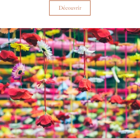
et 
Découvrir
par
mac