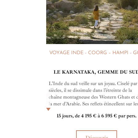
VOYAGE INDE - COORG – HAMPI - 
LE KARNATAKA, GEMME DU SU
L’Inde du sud veille sur un joyau. Ciselé par
siècles, il se dissimule dans l’étreinte de la
chaîne montagneuse des Western Ghats et 
la mer d’Arabie. Ses reflets étincellent sur le
temples ornementés, sur le feuillage luisant 
15 jours, de 4 195 € à 6 595 € par pers.
mousson des tournesols… Son nom porte u
parfum de café et de safran… Bienvenue da
un voyage au Karnataka.
Découvrir