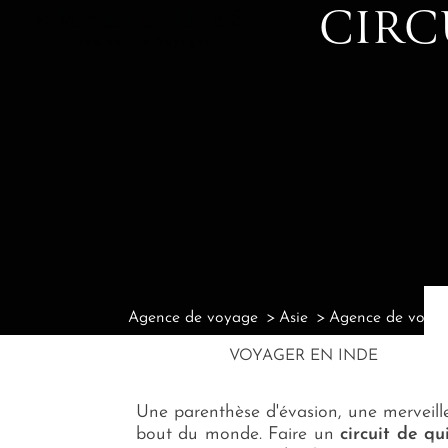
CIRC
Agence de voyage
Asie
Agence de voyag
VOYAGER EN INDE
Une parenthèse d'évasion, une merveille 
bout du monde. Faire un
circuit de qu