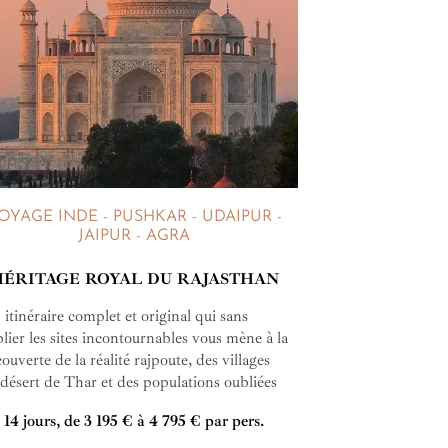
OYAGE INDE - PUSHKAR - UDAIPUR -
JAIPUR - AGRA
HÉRITAGE ROYAL DU RAJASTHAN
itinéraire complet et original qui sans
lier les sites incontournables vous mène à la
ouverte de la réalité rajpoute, des villages
désert de Thar et des populations oubliées
 lointaines campagnes. Originaux aussi les
14 jours, de 3 195 € à 4 795 € par pers.
ergements en petits palais qui vous
èneront à la belle époque ou l'art de vivre