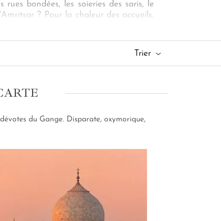
ues bondées, les soieries des saris, le
Amritsar ? Pour la chaleur des accueils,
re service de conciergerie s'occupent de
encontrer son essence, et croyez-nous,
Trier
 CARTE
es dévotes du Gange. Disparate, oxymorique,