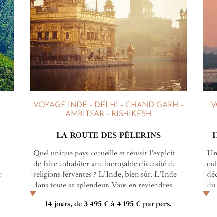
VOYAGE INDE - DELHI - CHANDIGARH -
V
AMRITSAR - RISHIKESH
LA ROUTE DES PÈLERINS
Quel unique pays accueille et réussit l'exploit
Un 
de faire cohabiter une incroyable diversité de
oub
r
religions ferventes ? L'Inde, bien sûr. L'Inde
déc
dans toute sa splendeur. Vous en reviendrez
du 
meilleur. C'est sûr !
des
14 jours, de 3 495 € à 4 195 € par pers.
les
héb
ram