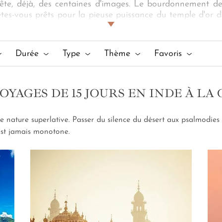
te, déjà, des centaines d'images. Le bourdonnement des r
tes-vous prêts pour la pieuse puissance du temple d'or d'
, guide francophone, votre créateur d'itinéraire et not
quinze jours en Inde sur mesure
, nous vous emmenons r
aginez.
Durée
Type
Thème
Favoris
OYAGES DE 15 JOURS EN INDE À LA
une nature superlative. Passer du silence du désert aux psalmodi
n'est jamais monotone.