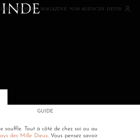
 INDE
AIRE
CROISIÈRE
MAGAZINE
NOS AGENCES
DEVIS
GUIDE
le souffle. Tout à côté de chez soi ou au
ays des Mille Dieux
. Vous pensez savoir