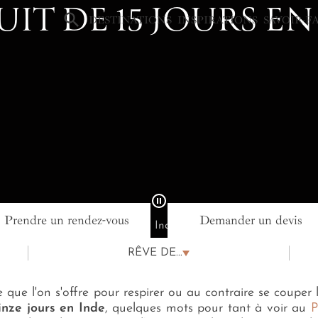
UIT DE 15 JOURS EN
×
DESTINATIONS
INSPIRATIONS
SAVOIR-F
Prendre un rendez-vous
Demander un devis
e Inde
Circuit de 15 jours en Inde
RÊVE DE...
que l'on s'offre pour respirer ou au contraire se couper 
inze jours en Inde
, quelques mots pour tant à voir au
P