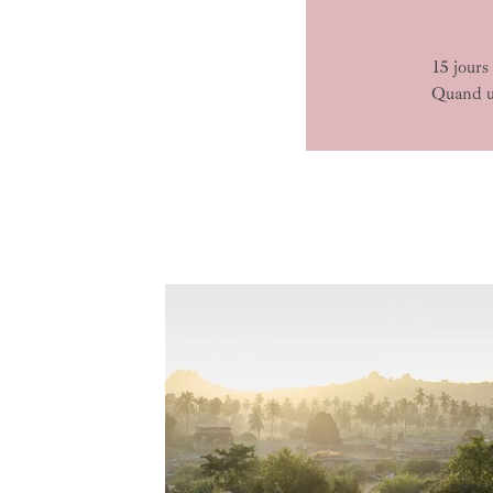
15 jours
Quand u