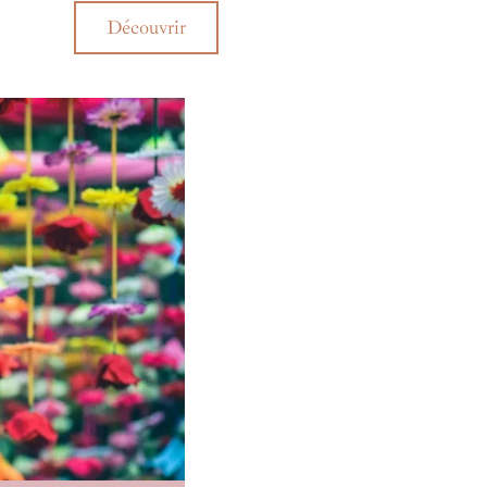
le raffinement des princes étaient à leur
Découvrir
oxisme. Empruntez le temps d'un voyage la
hine à remonter le temps !