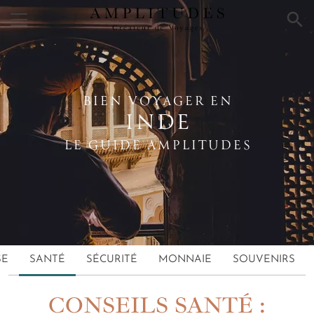
×
BIEN VOYAGER EN
INDE
LE GUIDE AMPLITUDES
SE
SANTÉ
SÉCURITÉ
MONNAIE
SOUVENIRS
CONSEILS SANTÉ :