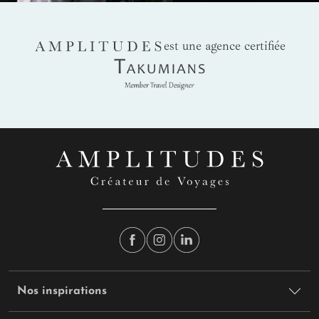
AMPLITUDES
est une agence certifiée
Takumians
Conseils aux voyageurs pour éviter le coup de
chaud en Inde
En
Inde du Sud
comme du Nord, il peut faire chaud, très
chaud. Une sensation accrue par le monde, l'animation, le
trafic et les pics de pollution atmosphérique. Il est important
de se prémunir des coups de chaud
et des fortes chaleurs.
Pour cela :
Buvez beaucoup d'eau (en bouteille, toujours) pour rester
hydraté.
Si le mercure monte trop, mettez-vous à l'ombre ou trouvez
un lieu climatisé.
Couvrez-vous avec des vêtements légers pour vous protéger
du soleil.
Nos inspirations
Mettez régulièrement de la crème solaire sur les parties de
votre corps exposées.