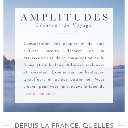
Aucun vaccin n'est obligatoire pour se rendre en Inde.
AMPLITUDES
Quelles sont les vaccinations recommandées pour
Créateur de Voyage
votre voyage au pays de Gandhi ?
Les autorités sanitaires recommandent aux voyageurs d’être
Considération des peuples et de leurs
à jour de leurs vaccins pour :
cultures locales. Respect de la
Les hépatites A et B
préservation et de la conservation de la
La diphtérie
faune et de la flore. Adresses exclusives
Le tétanos
et secrètes. Expériences authentiques.
La fièvre typhoïde
Chauffeurs et guides passionnés. Nous
L’encéphalite japonaise (surtout pour les expatriés et les
créons, pour vous, une nouvelle idée du
séjours prolongés en zone rurale)
luxe à l'indienne
.
Si vous envisagez un
trek sur le sol indien
ou un
séjour en
Inde du Nord
, il peut être utile de se faire vacciner contre la
rage, transmise par la morsure d'un animal - chien, renard,
chauve-souris… - infecté.
DEPUIS LA FRANCE, QUELLES