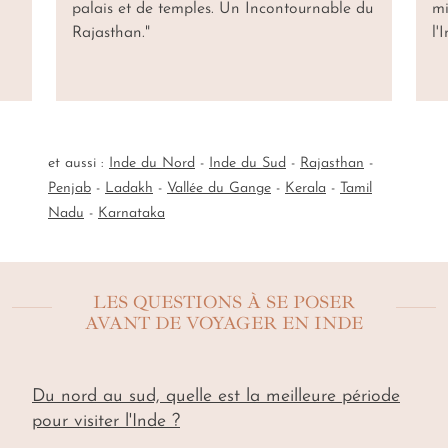
palais et de temples. Un Incontournable du
mi
Rajasthan."
l'
et aussi :
Inde du Nord
-
Inde du Sud
-
Rajasthan
-
Penjab
-
Ladakh
-
Vallée du Gange
-
Kerala
-
Tamil
Nadu
-
Karnataka
LES QUESTIONS À SE POSER
AVANT DE VOYAGER EN INDE
Du nord au sud, quelle est la meilleure période
pour visiter l'Inde ?