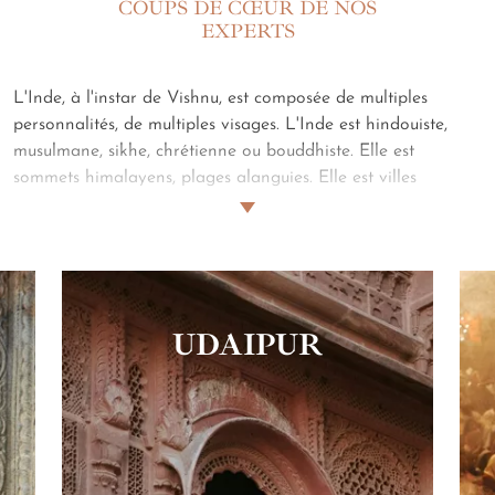
COUPS DE CŒUR DE NOS
EXPERTS
L'Inde, à l'instar de Vishnu, est composée de multiples
personnalités, de multiples visages. L'Inde est hindouiste,
musulmane, sikhe, chrétienne ou bouddhiste. Elle est
sommets himalayens, plages alanguies. Elle est villes
bruyantes ou campagnes assoupies. Elle est tigre,
éléphant ou dromadaire. Elle est vert-thé ou or-désert. Elle
est palais de Maharadjas, écolodges ou safaris. Elle est
marchés colorés et fleuve sacré. L'Inde est tout cela. Et le
reste, aussi.
Notre spécialiste Inde, Claire, vous livre ses
UDAIPUR
coups de cœur.