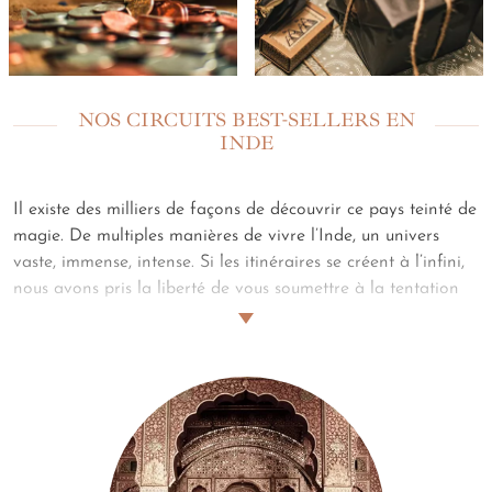
NOS CIRCUITS BEST-SELLERS EN
INDE
Il existe des milliers de façons de découvrir ce pays teinté de
magie. De multiples manières de vivre l’Inde, un univers
vaste, immense, intense. Si les itinéraires se créent à l’infini,
nous avons pris la liberté de vous soumettre à la tentation
par
trois de nos circuits best-sellers
. Ces voyages,
iconiques, vous révèlent les grands classiques mais aussi
certains lieux plus discrets, plus feutrés. De ces lignes que
nous avons préalablement tracées,
naîtra votre voyage en
Inde sur mesure et entièrement personnalisé.