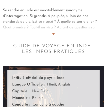
Se rendre en Inde est inévitablement synonyme
d’interrogation. Si grande, si peuplée, si loin de nos
standards de vie. Est-ce risqué ? À quelle saison y aller ?
Quoi prendre ? Faut-il un visa ? Autant de questions sur
lesquelles
nos artisans créateurs de voyages sur mesure
vous rassurent grâce à ce guide des plus complets.
Au fil
de ces pages, nous éclairons, pour vous, les chemins de la
GUIDE DE VOYAGE EN INDE :
gastronomie, de l’hygiène et de la santé, de la faune et de
LES INFOS PRATIQUES
la flore locales, de la préparation de la valise, du change et
de la monnaie… Pour que
votre itinéraire en Inde
à nos
côtés se prépare en toute sérénité.
Intitulé officiel du pays :
Inde
Langue Officielle :
Hindi, Anglais
Capitale :
New Delhi
Monnaie :
Roupie
Conduite :
Conduite à gauche