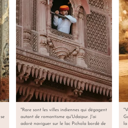
"Rare sont les villes indiennes qui dégagent
"
V
 se
autant de romantisme qu'Udaipur. J'ai
Ga
adoré naviguer sur le lac Pichola bordé de
la