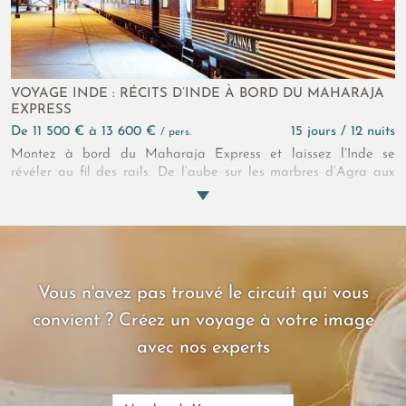
VOYAGE INDE : RÉCITS D’INDE À BORD DU MAHARAJA
EXPRESS
de 11 500 € à 13 600 €
15 jours / 12 nuits
/ pers.
Montez à bord du Maharaja Express et laissez l’Inde se
révéler au fil des rails. De l’aube sur les marbres d’Agra aux
nuits feutrées du Rajasthan, le paysage glisse, change,
s’intensifie. Plus loin, Mumbai bouscule le regard avant que
Goa n’ouvre une dernière page, solaire et lente, entre
héritages mêlés et horizons marins.
Vous n'avez pas trouvé le circuit qui vous
convient ? Créez un voyage à votre image
avec nos experts