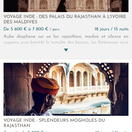
VOYAGE INDE : DES PALAIS DU RAJASTHAN À L'IVOIRE
DES MALDIVES
de 5 600 € à 7 800 €
18 jours / 15 nuits
/ pers.
Aube diaphane sur un lac rajasthani, marbre et silence en
suspens, puis bientôt le tumulte des bazars, les forteresses ocre
et les parfums d’épices. Plus loin, l’horizon s’ouvre, l’eau
devient irréelle, transparence infinie. D’un monde vibrant à une
douceur absolue, le voyage glisse, contrasté, sensoriel,
profondément dépaysant.
VOYAGE INDE : SPLENDEURS MOGHOLES DU
RAJASTHAN