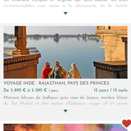
Un itinéraire complet et original qui sans oublier les sites
incontournables vous mène à la découverte de la réalité
rajpoute, des villages du désert de Thar et des populations
oubliées des lointaines campagnes. Originaux aussi les
hébergements en petits palais qui vous ramèneront à la belle
époque ou l'art de vivre et le raffinement des princes étaient à
leur paroxisme. Empruntez le temps d'un voyage la machine à
remonter le temps !
VOYAGE INDE : RAJASTHAN, PAYS DES PRINCES
de 3 895 € à 5 295 €
15 jours / 13 nuits
/ pers.
Maisons bleues de Jodhpur, grès rose de Jaipur, marbre blanc
du Taj Mahal et des palais d'Udaipur, rouge vif et jaune
éclatant des turbans et saris, au pays des guerriers Râjputs,
des forteresses imposantes et des somptueux palais, les
couleurs se livrent à une véritable symphonie...