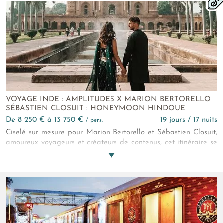
Rajasthan de grand luxe, pourquoi pas pour un voyage de
noces en Inde aussi original que royal ?
VOYAGE INDE : AMPLITUDES X MARION BERTORELLO
SÉBASTIEN CLOSUIT : HONEYMOON HINDOUE
de 8 250 € à 13 750 €
19 jours / 17 nuits
/ pers.
Ciselé sur mesure pour Marion Bertorello et Sébastien Closuit,
amoureux voyageurs et créateurs de contenus, cet itinéraire se
veut joyau. Une alliance précisément de monuments de
légende et de rencontres locales immersives. Une lune de miel
en Inde sensible, atypique dont vous allez adorer les mille et
une petites attentions romantiques pensées par nos experts !