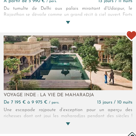
à partir de 5 990 €
13 jours / 11 nuits
/ pers.
Du tumulte de Delhi aux palais miroitant d’Udaipur, le
Rajasthan se dévoile comme un grand récit à ciel ouvert. Forts
imprenables, villes bleues et cités roses dessinent un voyage
de légendes, entre fastes moghols et vies rurales. Une Inde
profonde, contrastée, intensément habitée…
VOYAGE INDE : LA VIE DE MAHARADJA
de 7 195 € à 9 975 €
13 jours / 10 nuits
/ pers.
Une escapade rajpoute d’exception pour un aperçu des
richesses dont ont joui les maharadjas pendant des siècles !
Pour vous aussi, ce sera la vie de palais dans de superbes
établissements hôteliers régnant sur des cités de légende ou
d’augustes steppes au secret bien gardé… Un circuit au