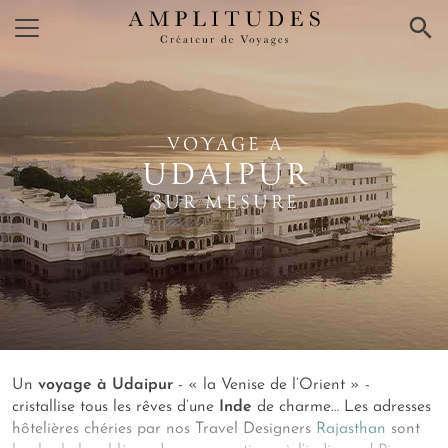
×
VOYAGE A
UDAIPUR
SUR MESURE
Un
voyage à Udaipur
- « la Venise de l’Orient » -
cristallise tous les rêves d’une
Inde
de charme… Les adresses
hôtelières chéries par nos Travel Designers
Rajasthan
sont