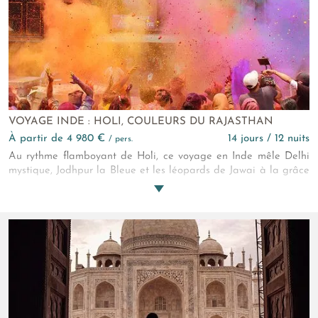
VOYAGE INDE : HOLI, COULEURS DU RAJASTHAN
à partir de 4 980 €
14 jours / 12 nuits
/ pers.
Au rythme flamboyant de Holi, ce voyage en Inde mêle Delhi
mystique, Jodhpur la Bleue et les léopards de Jawai à la grâce
lacustre d’Udaipur. Holika Dahan au crépuscule, célébration
en famille le lendemain, Jaipur scintille, Chittorgarh et Bundi
se dévoilent, Agra bouleverse au lever du soleil sur le Taj.