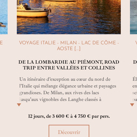
E
VOYAGE ITALIE - MILAN - LAC DE CÔME -
AOSTE [...]
DE LA LOMBARDIE AU PIÉMONT, ROAD
D
TRIP ENTRE VALLÉES ET COLLINES
Un itinéraire d’exception au cœur du nord de
Él
l’Italie qui mélange élégance urbaine et paysages
en
grandioses. De Milan, aux rives des lacs
sc
jusqu’aux vignobles des Langhe classés à
pa
s
l’UNESCO, cet autotour unit art de vivre,
fa
gastronomie et expériences privées. Une odyssée
de
12 jours, de 3 600 € à 4 750 € par pers.
et
immersive où l’Italie se révèle sophistiquée,
sé
lumineuse et intimement exclusive.
Découvrir