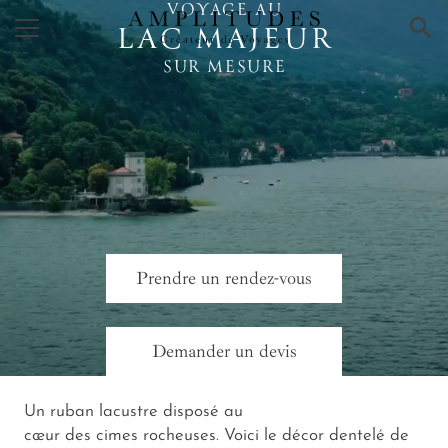
VOYAGE AU
×
LAC MAJEUR
SUR MESURE
Prendre un rendez-vous
Demander un devis
Un ruban lacustre disposé au
cœur des cimes rocheuses. Voici le décor dentelé de