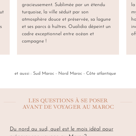
gracieusement. Sublimée par un étendu
la
ut
turquoise, la ville séduit par son
my
atmosphère douce et préservée, sa lagune
ho
s
et ses parcs à huîtres. Oualidia dépeint un
in
cadre exceptionnel entre océan et
off
campagne !
et aussi :
Sud Maroc
-
Nord Maroc
-
Côte atlantique
LES QUESTIONS À SE POSER
AVANT DE VOYAGER AU MAROC
Du nord au sud, quel est le mois idéal pour