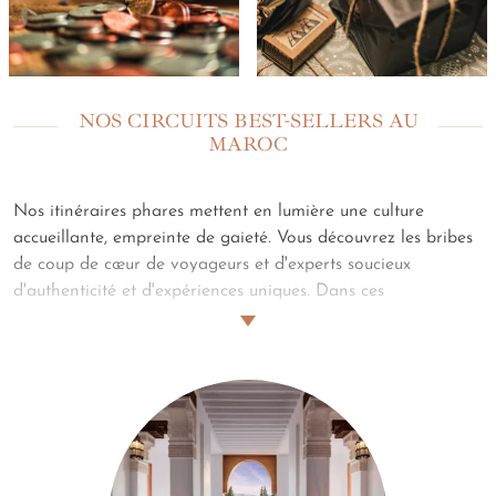
NOS CIRCUITS BEST-SELLERS AU
MAROC
Nos itinéraires phares mettent en lumière une culture
accueillante, empreinte de gaieté. Vous découvrez les bribes
de coup de cœur de voyageurs et d'experts soucieux
d'authenticité et d'expériences uniques. Dans ces
pérégrinations, vous retrouvez évidemment les
incontournables du royaume, des perles bleutées du
Majorelle au sable flamboyant du désert, mais aussi des pas
de côté propices à l'émerveillement à la découverte, là où
l'exclusivité prend tout son sens.