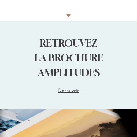
petits et grands avec la même attention.
Même s'il n'existe que très peu d'activités exclusivement
dédiées aux enfants,
le Maroc offre un panel
d'expériences à vivre pour les tout-petits comme pour les
plus grands
. Voici le top 3 des idées adaptées à l'âge de vos
RETROUVEZ
chérubins.
LA BROCHURE
AMPLITUDES
Jeunes enfants (dès 3 ans)
Découvrir
Le Jardin Majorelle à Marrakech
: avec ses couleurs
vives, ses poissons et tortues, cet écrin de verdure
ravit les plus petits. Les allées sont courtes, calmes et
ultra-accessibles, même en poussette.
L'environnement paisible permet
une visite possible
entre 30 et 45 minutes
, l'idéal pour un enfant en bas