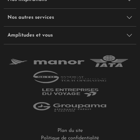
Où partir
: Le sud et Marrakech pour la douceur.
Ou alors, changement complet de décor :
Nos autres services
direction
les stations d'altitude pour chausser les
skis. Oui, on peut skier au Maroc, et vos enfants
Amplitudes et vous
adorent cette découverte inattendue.
LES VACANCES DE PÂQUES AU
PRINTEMPS
Météo
: Le temps est chaud et sec du côté de
Marrakech. La côte atlantique se montre plus
douce mais le vent peut être présent. L'océan
Atlantique reste froid, peu propice à la baignade
pour les plus frileux.
Saison
: Moyenne. Une période idéale pour
profiter du pays sans la foule.
Plan du site
Politique de confidentialité