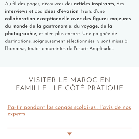
dans le désert d'Agafay
: à quelques kilomètres de
Au fil des pages, découvrez des
articles inspirants
, des
Marrakech, le désert d'Agafay offre un terrain de jeu
interviews
et des
idées d'évasion
, fruits d'une
idéal pour les plus aventureux. Vos enfants monteront
collaboration exceptionnelle avec des figures majeures
en tant que passagers et découvriront les étendues
du monde de la gastronomie, du voyage, de la
ocre à toute vitesse.
photographie
, et bien plus encore. Une poignée de
Sortie en bateau et observation des dauphins
destinations, soigneusement sélectionnées, y sont mises à
dans la lagune de Dakhla
: au sud du pays, cette
l’honneur, toutes empreintes de l'esprit Amplitudes.
lagune protégée abrite des majestueux dauphins. Une
rencontre fascinante pour les petits explorateurs.
Adolescents (dès 13 ans)
VISITER LE MAROC EN
Cours de poterie, céramique ou zellige à
FAMILLE : LE CÔTÉ PRATIQUE
Marrakech
: une activité manuelle et expressive qui
permet de s'initier aux savoir-faire locaux ou
Partir pendant les congés scolaires : l'avis de nos
d'approfondir ses compétences. Vos adolescents
experts
repartiront souvent avec leurs œuvres comme
souvenir.
Cours de surf à Taghazout près d'Agadir
: avec un
moniteur agréé, vos ados apprendront à dompter les
LES VACANCES DE LA TOUSSAINT