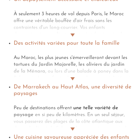
À seulement 3 heures de vol depuis Paris, le Maroc
offre une véritable bouffée d'air frais sans les
contraintes d'un long-courrier. Vos enfants
découvriront une
culture marocaine
fascinante : les
souks colorés, les médinas labyrinthiques, les traditions
Des activités variées pour toute la famille
séculaires, les beautés architecturales à Fès, Essaouira
ou encore Rabat. Ici, les familles sont accueillies avec
Au Maroc, les plus jeunes s'émerveilleront devant les
une bienveillance naturelle. Les Marocains adorent
tortues du Jardin Majorelle, les oliviers du jardin
les enfants et leur réservent souvent
des attentions
de la Ménara,
ou lors d'une balade à poney dans la
particulières
. Un sourire, une datte offerte au marché,
Palmeraie. Les enfants plus grands pourront s'initier à
un mot gentil... Ces petits gestes font toute la
la poterie, fabriquer leur pain avec un boulanger local
De Marrakech au Haut Atlas, une diversité de
différence quand on voyage avec ses petits. Vous
ou tenter
une sortie en quad dans le désert
paysages
vivrez une vraie immersion culturelle, accessible et
d'Agafay
. Quant aux adolescents, ils trouveront leur
empreinte de gaieté, où
chaque membre de la
bonheur entre cours de surf à Taghazout pour les
Peu de destinations offrent
une telle variété de
famille trouvera sa place
.
amateurs de sports nautiques, ateliers de zellige et
paysage
en si peu de kilomètres. En un seul séjour,
nuits sous les étoiles dans le désert.
Ateliers de
vous passerez des plages de la côte atlantique aux
cuisine, observation des dauphins
,
balades à dos
dunes du désert du Sahara, des sommets enneigés des
de dromadaire
: les activités ne manquent pas et
montagnes de l'
Atlas
aux palmeraies luxuriantes, des
Une cuisine savoureuse appréciée des enfants