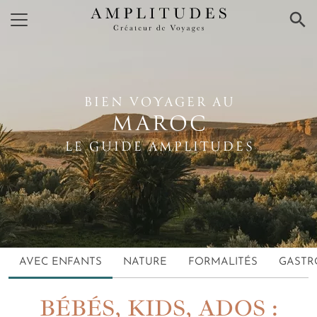
×
BIEN VOYAGER AU
MAROC
LE GUIDE AMPLITUDES
AVEC ENFANTS
NATURE
FORMALITÉS
GASTR
BÉBÉS, KIDS, ADOS :