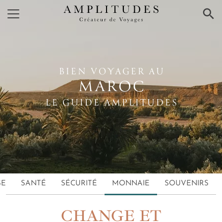
×
BIEN VOYAGER AU
MAROC
LE GUIDE AMPLITUDES
SE
SANTÉ
SÉCURITÉ
MONNAIE
SOUVENIRS
CHANGE ET