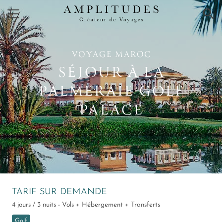
×
VOYAGE MAROC
SÉJOUR À LA
PALMERAIE GOLF
PALACE
TARIF SUR DEMANDE
4 jours / 3 nuits - Vols + Hébergement + Transferts
Golf