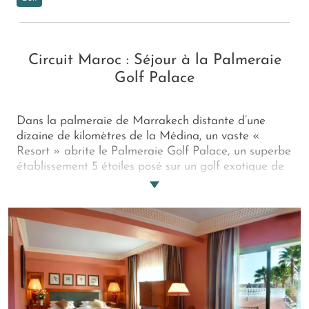
Circuit Maroc : Séjour à la Palmeraie
Golf Palace
Dans la palmeraie de Marrakech distante d’une
dizaine de kilomètres de la Médina, un vaste «
Resort » abrite le Palmeraie Golf Palace, un superbe
établissement 5 étoiles posé sur un golf exotique de
27 trous. Le Resort propose de nombreux services
dont un spa légendaire et des lieux de
divertissement et restauration aussi variés
qu’excellents. Idéal pour se remettre en forme après
l’hiver !