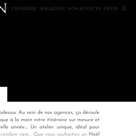
N
AIRE
CROISIÈRE
MAGAZINE
NOS AGENCES
DEVIS
s cadeaux. Au sein de nos agences, ça déroule
ique à la main votre itinéraire sur mesure et
velle année… Un atelier unique, idéal pour
décembre rare… Que vous souhaitiez un
Noël