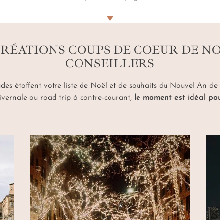
'An au soleil
, en famille, en solo ou en amoureux, votre a
semaine magique pendant les fêtes de fin d'année
.
RÉATIONS COUPS DE COEUR DE N
CONSEILLERS
itudes étoffent votre liste de Noël et de souhaits du Nouvel An de
ivernale ou road trip à contre-courant,
le moment est idéal pou