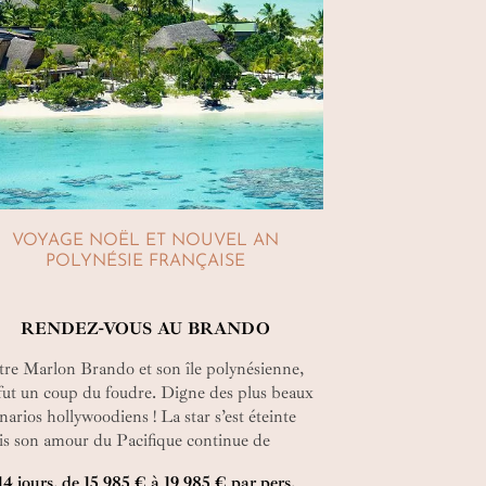
VOYAGE NOËL ET NOUVEL AN
POLYNÉSIE FRANÇAISE
RENDEZ-VOUS AU BRANDO
re Marlon Brando et son île polynésienne,
fut un coup du foudre. Digne des plus beaux
narios hollywoodiens ! La star s’est éteinte
s son amour du Pacifique continue de
xprimer à travers un éco-lodge de prestige,
14 jours, de 15 985 € à 19 985 € par pers.