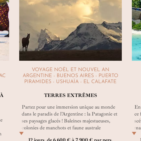
VOYAGE NOËL ET NOUVEL AN
LAC
ARGENTINE - BUENOS AIRES - PUERTO
PIRAMIDES - USHUAÏA - EL CALAFATE
 À
TERRES EXTRÊMES
Partez pour une immersion unique au monde
Ent
dans le paradis de l’Argentine : la Patagonie et
ce 
ue
ses paysages glacés ! Baleines majestueuses,
scé
colonies de manchots et faune australe
mai
n
rythment ce voyage entre terres extrêmes,
s’e
12 jours, de 6 600 € à 7 900 € par pers.
e