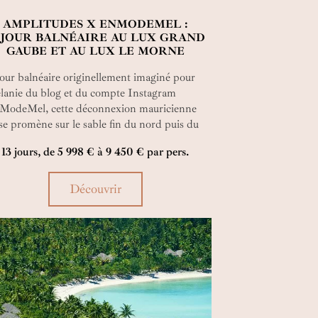
AMPLITUDES X ENMODEMEL :
ÉJOUR BALNÉAIRE AU LUX GRAND
GAUBE ET AU LUX LE MORNE
our balnéaire originellement imaginé pour
lanie du blog et du compte Instagram
ModeMel, cette déconnexion mauricienne
se promène sur le sable fin du nord puis du
 de l’île. À l’ombre de deux hôtels au
13 jours, de 5 998 € à 9 450 € par pers.
rme tropical et contemporain, en duo ou en
ille, coupez tout et savourez !
Découvrir