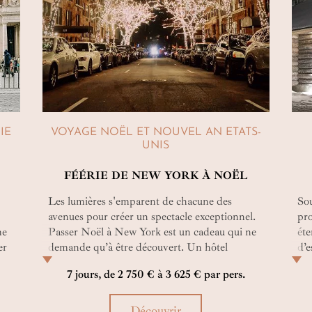
IE
VOYAGE NOËL ET NOUVEL AN ETATS-
UNIS
FÉÉRIE DE NEW YORK À NOËL
Les lumières s'emparent de chacune des
Sou
avenues pour créer un spectacle exceptionnel.
pr
me
Passer Noël à New York est un cadeau qui ne
ét
er
demande qu’à être découvert. Un hôtel
d’e
somptueux au cœur de Midtown Manhattan,
ent
7 jours, de 2 750 € à 3 625 € par pers.
u
du temps libre et une visite privée en français
tra
de Brooklyn vous attendent grâce à la
voy
complicité d’un lutin qui connaît la ville
Découvrir