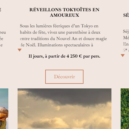
E
RÉVEILLONS TOKYOÏTES EN
AMOUREUX
S
Sous les lumières féeriques d’un Tokyo en
Séj
 peu
habits de fête, vivez une parenthèse à deux
Mé
ée
entre traditions du Nouvel An et douce magie
En
ne
de Noël. Illuminations spectaculaires à
5* 
et
Enoshima, flâneries amoureuses à Shibuya,
11 jours, à partir de 4 250 € par pers.
sud
rituels du hatsumode et lever de soleil sur l’an
cha
nouveau...
fam
Découvrir