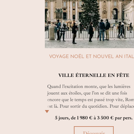
VOYAGE NOËL ET NOUVEL AN ITAL
VILLE ÉTERNELLE EN FÊTE
Quand l’excitation monte, que les lumières
jouent aux étoiles, que l’on se dit une fois
encore que le temps est passé trop vite, Ro
est là. Pour sortir du quotidien. Pour déplac
les traditions. Trouver aux souvenirs de fin
5 jours, de 1 980 € à 3 500 € par pers.
d’année un nouveau décor. Rome à Noël, a
Nouvel An… Che bella festa !
Découvrir