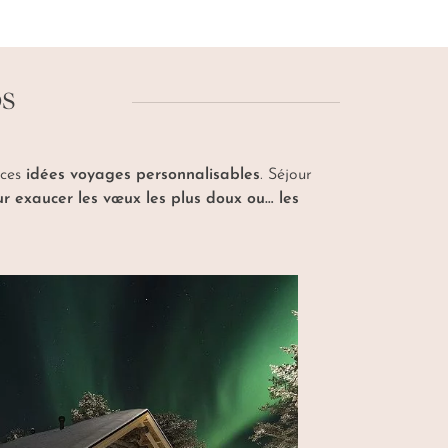
rtisan créateur et votre concierge personnel
OS
 ces
idées voyages personnalisables
. Séjour
r exaucer les vœux les plus doux ou… les