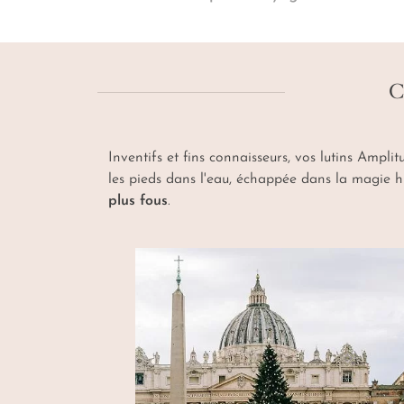
sous la neige ou un réveillon du jour de l
vous planifient de belles surprises pour une
C
Inventifs et fins connaisseurs, vos lutins Ampl
les pieds dans l'eau, échappée dans la magie h
plus fous
.