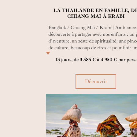
LA THAÏLANDE EN FAMILLE, D
CHIANG MAI À KRABI
Bangkok / Chiang Mai / Krabi | Ambiance
découverte à partager avec nos enfants : un
d'aventure, un zeste de spiritualité, une pinc
de culture, beaucoup de rires et pour finir u
jolie plage, de l'eau à température tropicale 
13 jours, de 3 585 € à 4 950 € par pers.
plein de cocotiers. C'est pas beau ça ?
Découvrir