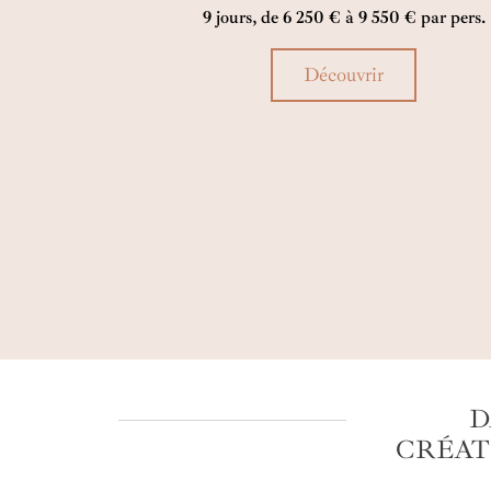
9 jours, de 6 250 € à 9 550 € par pers.
des plages de rêve de Zanzibar. Un cadeau
exceptionnel pour petits et grands !
Découvrir
D
CRÉAT