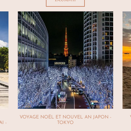
comme sa poche…
VOYAGE NOËL ET NOUVEL AN JAPON -
I -
TOKYO