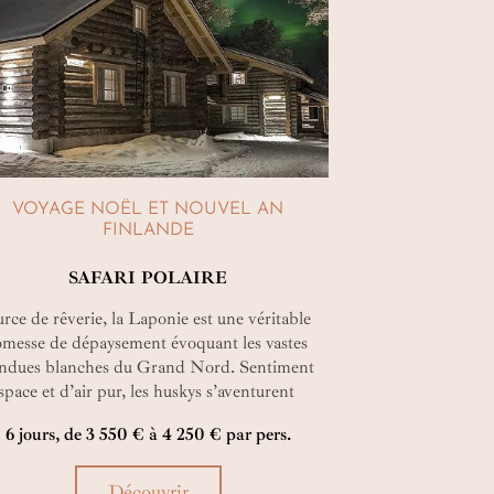
VOYAGE NOËL ET NOUVEL AN
FINLANDE
SAFARI POLAIRE
rce de rêverie, la Laponie est une véritable
omesse de dépaysement évoquant les vastes
endues blanches du Grand Nord. Sentiment
space et d’air pur, les huskys s’aventurent
re les allées de sapins vous emportant à
6 jours, de 3 550 € à 4 250 € par pers.
vers la culture sámi et l’authenticité de ce
age en Laponie finlandaise.
Découvrir