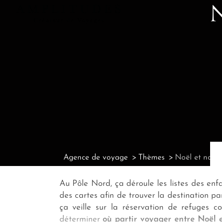
Agence de voyage
Thèmes
Noël et nouv
Au Pôle Nord, ça déroule les listes des enfa
des cartes afin de trouver la destination p
ça veille sur la réservation de refuges c
déterminer
où partir voyager entre Noël 