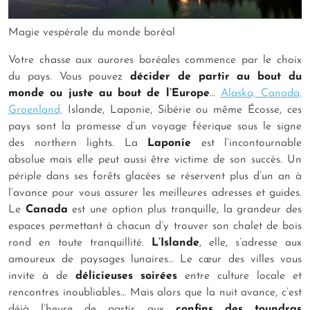
Magie vespérale du monde boréal
Votre chasse aux aurores boréales commence par le choix
du pays. Vous pouvez
décider de partir au bout du
monde ou juste au bout de l’Europe
…
Alaska, Canada,
Groenland,
Islande, Laponie, Sibérie ou même Écosse, ces
pays sont la promesse d’un voyage féerique sous le signe
des
northern lights.
La
Laponie
est l’incontournable
absolue mais elle peut aussi être victime de son succès. Un
périple dans ses forêts glacées se réservent plus d’un an à
l’avance pour vous assurer les meilleures adresses et guides.
Le
Canada
est une option plus tranquille, la grandeur des
espaces permettant à chacun d’y trouver son chalet de bois
rond en toute tranquillité.
L’Islande
, elle, s’adresse aux
amoureux de paysages lunaires… Le cœur des villes vous
invite à de
délicieuses soirées
entre culture locale et
rencontres inoubliables… Mais alors que la nuit avance, c’est
déjà l’heure de partir aux
confins des toundras