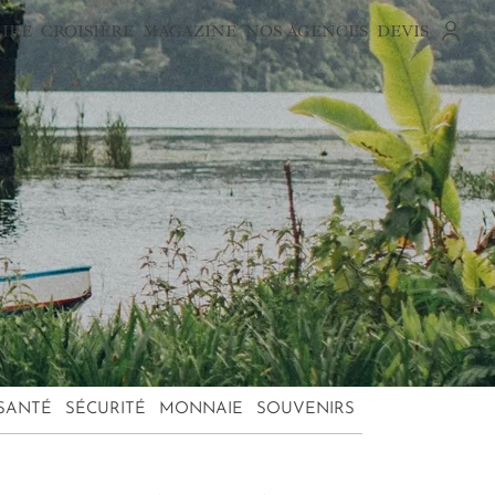
AIRE
CROISIÈRE
MAGAZINE
NOS AGENCES
DEVIS
SANTÉ
SÉCURITÉ
MONNAIE
SOUVENIRS