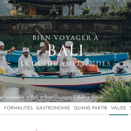
×
DESTINATIONS
INSPIRATIONS
SAVOIR-F
BIEN VOYAGER À
BALI
LE GUIDE AMPLITUDES
e Indonésie
Bali
Bien voyager à Bali
Valise
E
FORMALITÉS
GASTRONOMIE
QUAND PARTIR
VALISE