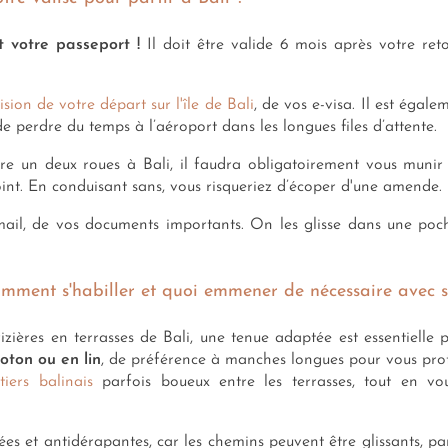
st votre passeport !
Il doit être valide 6 mois après votre reto
sion de votre départ sur l'île de Bali
, de vos e-visa. Il est égale
e perdre du temps à l’aéroport dans les longues files d’attente.
ire un deux roues à Bali, il faudra obligatoirement vous munir 
 point. En conduisant sans, vous risqueriez d’écoper d'une amende.
mail, de vos documents importants. On les glisse dans une poche
comment s'habiller et quoi emmener de nécessaire avec s
zières en terrasses de Bali, une tenue adaptée est essentielle 
oton ou en lin
, de préférence à manches longues pour vous prot
tiers balinais
parfois boueux entre les terrasses, tout en vo
ées et antidérapantes, car les chemins peuvent être glissants, p