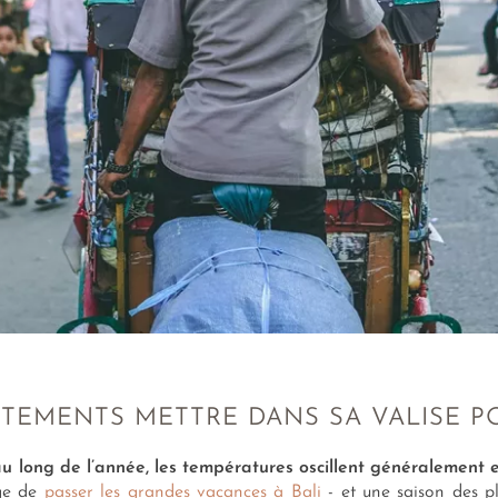
TEMENTS METTRE DANS SA VALISE PO
au long de l’année, les températures oscillent généralement 
age de
passer les grandes vacances à Bali
- et une saison des pl