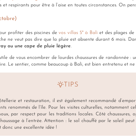
s et respirants pour être à l’aise en toutes circonstances. On pe
ctobre)
ur profiter des piscines de
vos villas 5* à Bali
et des plages de l
che ne veut pas dire que la pluie est absente durant 6 mois. Dans
way ou une cape de pluie légère
.
nutile de vous encombrer de lourdes chaussures de randonnée : u
ire. Le sentier, comme beaucoup à Bali, est bien entretenu et ne
TIPS
tellerie et restauration, il est également recommandé d’empor
ants renommés de l’île.
Pour les visites culturelles, notamment c
oux, par respect pour les traditions locales. Côté chaussures, 
haussage à l’entrée. Attention : le sol chauffé par le soleil peut
t donc une excellente idée !