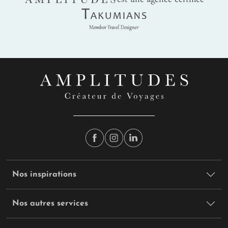
Takumians
LES VACANCES D’HIVER
Météo :
Une île où les averses tropicales jouent
avec la lumière du soleil, offrant un ballet
scintillant d’eau et de chaleur. Ici, la pluie invite à
danser, le sable à célébrer, et chaque journée
promet une aventure sur mesure. Oubliez l’hiver,
Bali vous enveloppe d’une douceur vibrante,
entre éclats de soleil et embruns salés.
Saison :
Basse
Où partir ?
Ubud, cœur battant de la culture
balinaise
, séduit par ses rizières en terrasses, ses
temples séculaires et ses marchés d’art.
Nos inspirations
Incontournable en toute saison, la ville invite à
flâner entre la forêt des singes et le Palais Royal.
Nos autres services
Mais attention, lors du Nyepi, le jour du silence
célébré autour du 11 mars, Bali s’endort le temps
d’une parenthèse spirituelle.