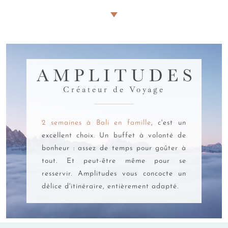
Nos
experts des périples familiaux
ont sillonné les routes, les
chemins, les plages et les rizières de Bali pour vous proposer
les meilleures expériences à vivre ensemble, petits et grands.
Voici une sélection d'activités coup de cœur adaptées à l'âge
de vos chérubins :
AMPLITUDES
Créateur de Voyage
2 semaines à Bali en famille
, c'est un
Pour les tout-petits (0-4 ans)
excellent choix. Un buffet à volonté de
bonheur : assez de temps pour goûter à
S'émerveiller au Bali Bird Park
: Pour les
tout. Et peut-être même pour se
amoureux des oiseaux, le Bali Bird Park est un
véritable sanctuaire tropical situé à Gianyar,
resservir. Amplitudes vous concocte un
abritant plus de 1 000 oiseaux de 250 espèces
délice d'itinéraire, entièrement adapté.
différentes, des perroquets aux majestueux
oiseaux de paradis. Une section spéciale est
même dédiée aux reptiles, avec la présence