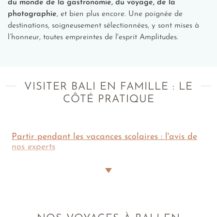
du monde de la gastronomie, du voyage, de la
casque et partez à l’aventure ! Explorez les
photographie
, et bien plus encore. Une poignée de
paysages verdoyants de Bali en VTT, au milieu
destinations, soigneusement sélectionnées, y sont mises à
des rizières en terrasse. Une activité à la fois
l’honneur, toutes empreintes de l'esprit Amplitudes.
sportive et immersive, idéale pour les ados qui
aiment les défis et découvrir des panoramas
spectaculaires.
VISITER BALI EN FAMILLE : LE
Pour les adolescents (dès 13 ans)
CÔTÉ PRATIQUE
Prendre un cours de surf à Canggu :
Apprenez
à surfer comme un vrai Balinais sur les vagues
mythiques de Canggu, l'un des spots les plus
Partir pendant les vacances scolaires : l'avis de
réputés de l'île. Les moniteurs expérimentés vous
nos experts
transmettront leur passion et les techniques
essentielles pour dompter les rouleaux de l'océan
Le calendrier scolaire, le grand orchestrateur de nos
Indien.
échappées belles familiales ! Il dicte le tempo des
S'élancer sur une zipline
: Il y a tellement
vacances et offrent, quand les portes des classes se
d'endroits incroyables où vous pouvez faire de la
ferment, les fenêtres d’évasion. Il est alors primordial de
zipline à Bali. De la région d'Ubud avec ses
l'associer à la saisonnalité balinaise.