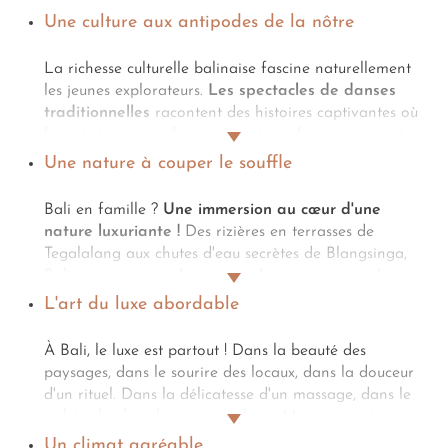
Une culture aux antipodes de la nôtre
La richesse culturelle balinaise fascine naturellement
les jeunes explorateurs.
Les spectacles de danses
traditionnelles
racontent des histoires captivantes où
les artistes, parés de costumes étincelants, incarnent
des personnages mythologiques. Les petits spectateurs
Une nature à couper le souffle
restent bouche bée devant ces performances hautes
en couleur. Dans les villages, vos enfants découvriront
Bali en famille ?
Une immersion au cœur d'une
une société où chaque geste quotidien revêt une
nature luxuriante !
Des rizières en terrasses de
dimension sacrée.
Les offrandes colorées déposées
Tegalalang aux chutes d'eau secrètes de Blangsinga,
chaque matin devant les maisons
éveillent leur
Bali est un terrain de jeu grandeur nature pour les
curiosité.
Les cérémonies joyeuses
qui rythment la
tribus aventurières. On s'émerveille devant les singes
L'art du luxe abordable
vie des familles balinaises créent des moments de
espiègles de la forêt sacrée d'Ubud.
On explore les
partage uniques. Les jeunes Balinais apprennent très
sentiers de randonnée du mont Batur
. Le long des
À Bali, le luxe est partout ! Dans la beauté des
tôt
les arts ancestraux
comme la peinture sur batik
plages de sable noir de la côte est, on s'initie au
paysages, dans le sourire des locaux, dans la douceur
ou la sculpture sur bois. Ces savoir-faire millénaires
snorkeling.
Dans les hauteurs de Munduk
, on profite
d'un rituel. Dans la délicatesse d'un massage, dans le
peuvent même donner lieu à des ateliers créatifs
de la fraîcheur des cascades.
ciel étoilé, dans les eaux opalines. Mais aussi, et
adaptés aux plus jeunes, savamment glissés dans
votre
surtout,
dans le
carnet d'adresses balinais haut de
tracé balinais privé
.
Un climat agréable