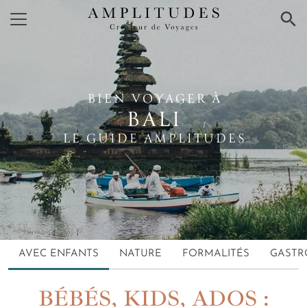
×
BIEN VOYAGER À
BALI
LE GUIDE AMPLITUDES
AVEC ENFANTS
NATURE
FORMALITÉS
GASTR
BÉBÉS, KIDS, ADOS :