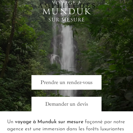
VOYAGE A
×
MUNDUK
SUR MESURE
Prendre un rendez-vous
Demander un devis
Un
voyage à Munduk sur mesure
façonné par notre
agence est une immersion dans les forêts luxuriantes