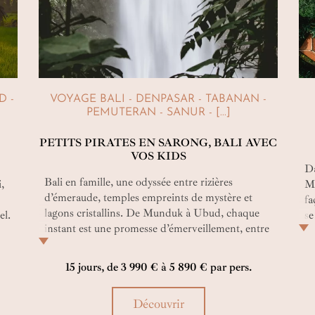
D -
VOYAGE BALI - DENPASAR - TABANAN -
PEMUTERAN - SANUR - [...]
PETITS PIRATES EN SARONG, BALI AVEC
VOS KIDS
Da
Bali en famille, une odyssée entre rizières
i,
Mo
d’émeraude, temples empreints de mystère et
fa
lagons cristallins. De Munduk à Ubud, chaque
el.
se
instant est une promesse d’émerveillement, entre
et
rencontres sincères et découvertes inoubliables.
l’
Luxe discret, nature préservée, aventures douces
dé
15 jours, de 3 990 € à 5 890 € par pers.
: un voyage où petits et grands tissent ensemble
l’î
des souvenirs précieux.
Découvrir