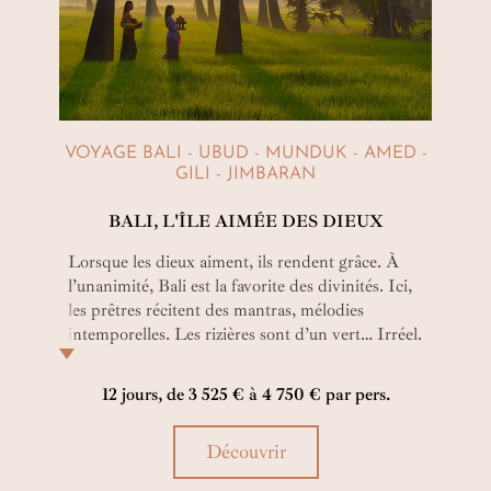
VOYAGE BALI - UBUD - MUNDUK - AMED -
GILI - JIMBARAN
BALI, L'ÎLE AIMÉE DES DIEUX
Lorsque les dieux aiment, ils rendent grâce. À
l’unanimité, Bali est la favorite des divinités. Ici,
les prêtres récitent des mantras, mélodies
intemporelles. Les rizières sont d’un vert… Irréel.
Le paradis existe et vous allez le rencontrer sur
une plage de Bali ou face à la beauté d’une
12 jours, de 3 525 € à 4 750 € par pers.
offrande fleurie lors de ce circuit de 12 jours.
Bien-aimée Bali…
Découvrir