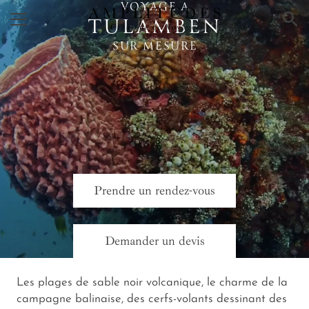
VOYAGE A
×
TULAMBEN
SUR MESURE
Prendre un rendez-vous
Demander un devis
Les plages de sable noir volcanique, le charme de la
campagne balinaise, des cerfs-volants dessinant des