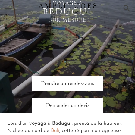
VOYAGE A
×
BEDUGUL
SUR MESURE
Prendre un rendez-vous
Demander un devis
Lors d’un
voyage à Bedugul
, prenez de la hauteur.
Nichée au nord de
Bali
, cette région montagneuse