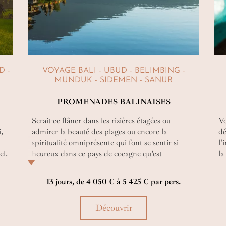
D -
VOYAGE BALI - UBUD - BELIMBING -
MUNDUK - SIDEMEN - SANUR
PROMENADES BALINAISES
Serait-ce flâner dans les rizières étagées ou
Vo
i,
admirer la beauté des plages ou encore la
dé
spiritualité omniprésente qui font se sentir si
l'
el.
heureux dans ce pays de cocagne qu’est
la
l’Indonésie ? Vous le saurez surement après ce
beau voyage aux accents culturels dont les
13 jours, de 4 050 € à 5 425 € par pers.
balades vous feront pénétrer au cœur de l’âme
balinaise !
Découvrir