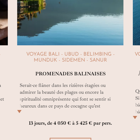
échappée indonésienne.
-
VOYAGE BALI - UBUD - BELIMBING -
V
MUNDUK - SIDEMEN - SANUR
PROMENADES BALINAISES
a
Serait-ce flâner dans les rizières étagées ou
Qu
admirer la beauté des plages ou encore la
Si
et
spiritualité omniprésente qui font se sentir si
bi
heureux dans ce pays de cocagne qu’est
bi
l’Indonésie ? Vous le saurez surement après ce
vo
beau voyage aux accents culturels dont les
13 jours, de 4 050 € à 5 425 € par pers.
un
balades vous feront pénétrer au cœur de l’âme
na
balinaise !