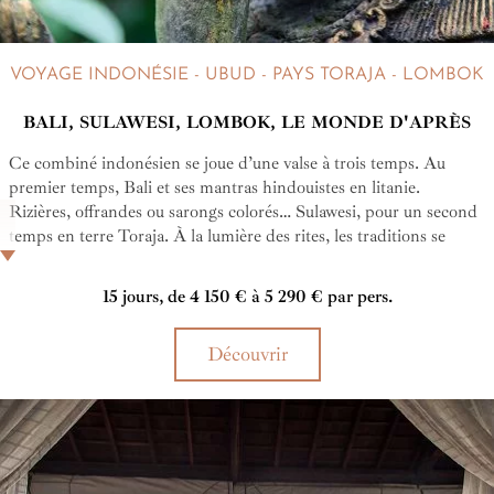
VOYAGE INDONÉSIE - UBUD - PAYS TORAJA - LOMBOK
BALI, SULAWESI, LOMBOK, LE MONDE D'APRÈS
Ce combiné indonésien se joue d’une valse à trois temps. Au
premier temps, Bali et ses mantras hindouistes en litanie.
Rizières, offrandes ou sarongs colorés… Sulawesi, pour un second
temps en terre Toraja. À la lumière des rites, les traditions se
clament. Mystères animistes dans le jardin secret des âmes. Au
troisième temps de votre voyage en Indonésie, Lombok et ses
15 jours, de 4 150 € à 5 290 € par pers.
muezzins vous chantent tout bas la force tranquille des plages et
des volcans.
Découvrir