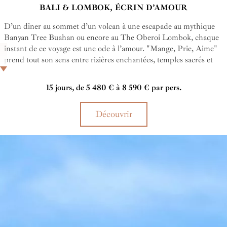
BALI & LOMBOK, ÉCRIN D’AMOUR
D’un dîner au sommet d’un volcan à une escapade au mythique
Banyan Tree Buahan ou encore au The Oberoi Lombok, chaque
instant de ce voyage est une ode à l’amour. "Mange, Prie, Aime"
prend tout son sens entre rizières enchantées, temples sacrés et
retraites luxueuses face à l’océan. Une parenthèse à deux, hors du
temps…
15 jours, de 5 480 € à 8 590 € par pers.
Découvrir