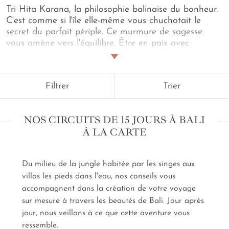
Tri Hita Karana, la philosophie balinaise du bonheur.
C'est comme si l'île elle-même vous chuchotait le
secret du parfait périple. Ce murmure de sagesse
vous amène vers l'équilibre. Être en paix avec
les Dieux, la Nature, et l'Humain. Un
circuit de 15
jours à Bali
, c'est autant de rendez-vous que vous
donne ce paradis retrouvé. Peut-être plus encore.
Filtrer
Trier
Dans chaque expérience que tisse votre créateur de
voyage au long de votre route vibre l'une de ces voix.
Divinité, nature et humanité. Dans le doux bruit mat
NOS CIRCUITS DE 15 JOURS À BALI
de vos pas à travers les rizières. Dans les rayons de
À LA CARTE
soleil effleurant une plage de sable noir. Nous vous
accompagnons dans votre
circuit de 15 jours à Bali
sur mesure
pour que vous vous fondiez dans cette
Du milieu de la jungle habitée par les singes aux
atmosphère unique. Pour que vous entriez en
villas les pieds dans l'eau, nos conseils vous
résonance avec l'âme de l'
île des Dieux
, pour qu'elle
fasse, à jamais, un peu partie de la vôtre.
accompagnent dans la création de votre voyage
sur mesure à travers les beautés de Bali. Jour après
jour, nous veillons à ce que cette aventure vous
ressemble.