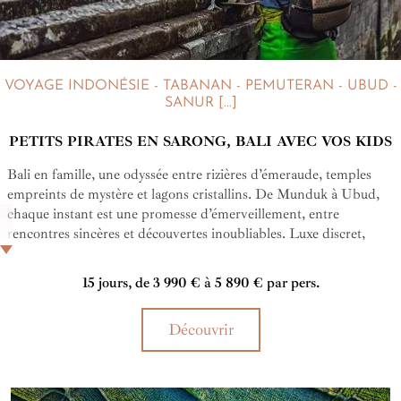
VOYAGE INDONÉSIE - TABANAN - PEMUTERAN - UBUD -
SANUR [...]
PETITS PIRATES EN SARONG, BALI AVEC VOS KIDS
Bali en famille, une odyssée entre rizières d’émeraude, temples
empreints de mystère et lagons cristallins. De Munduk à Ubud,
chaque instant est une promesse d’émerveillement, entre
rencontres sincères et découvertes inoubliables. Luxe discret,
nature préservée, aventures douces : un voyage où petits et grands
tissent ensemble des souvenirs précieux.
15 jours, de 3 990 € à 5 890 € par pers.
Découvrir