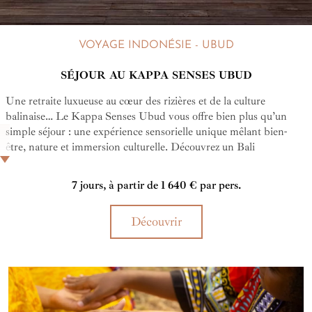
VOYAGE INDONÉSIE - UBUD
SÉJOUR AU KAPPA SENSES UBUD
Une retraite luxueuse au cœur des rizières et de la culture
balinaise… Le Kappa Senses Ubud vous offre bien plus qu’un
simple séjour : une expérience sensorielle unique mêlant bien-
être, nature et immersion culturelle. Découvrez un Bali
authentique dans un cadre écoresponsable et raffiné, pensé pour
éveiller vos sens et apaiser votre âme. L'expérience d'un voyage
7 jours, à partir de 1 640 € par pers.
d'exception.
Découvrir