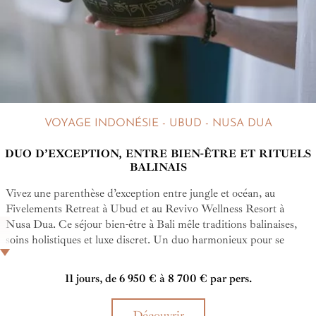
VOYAGE INDONÉSIE - UBUD - NUSA DUA
DUO D’EXCEPTION, ENTRE BIEN-ÊTRE ET RITUELS
BALINAIS
Vivez une parenthèse d’exception entre jungle et océan, au
Fivelements Retreat à Ubud et au Revivo Wellness Resort à
Nusa Dua. Ce séjour bien-être à Bali mêle traditions balinaises,
soins holistiques et luxe discret. Un duo harmonieux pour se
ressourcer pleinement, en solo, en couple ou entre amis.
11 jours, de 6 950 € à 8 700 € par pers.
Découvrir