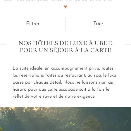
palpitante cité où racines et lianes cohabitent avec le
bitume. Où les galeries d'art répondent aux temples
en échos contemporains de l'artisanat. Un
séjour à
Filtrer
Trier
Ubud en hôtel de luxe
vous ouvre les portes de
cette ville singulière, héritière et créatrice. Sa
profonde spiritualité habite chaque rue, elle illustre à
NOS HÔTELS DE LUXE À UBUD
merveille le surnom que porte l'île de
Terre
POUR UN SÉJOUR À LA CARTE
d'Harmonie
. Échangez à la terrasse des cafés, flânez
entre marchés et rizières. Perdez-vous des heures
durant dans sa forêt aux singes. Nos experts
La suite idéale, un accompagnement privé, toutes
transforment, jour après jour, votre
séjour en hôtel
les réservations faites au restaurant, au spa, le luxe
de luxe à Ubud sur mesure
en rendez-vous avec le
cœur battant de la culture balinaise.
passe par chaque détail. Nous ne laissons rien au
hasard pour que cette escapade soit à la fois le
reflet de votre rêve et de notre exigence.