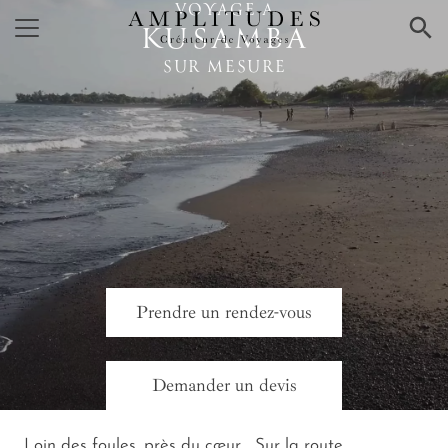
VOYAGE A
×
KUSAMBA
SUR MESURE
Prendre un rendez-vous
Demander un devis
Loin des foules, près du cœur… Sur la route