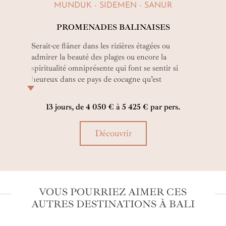
MUNDUK - SIDEMEN - SANUR
PROMENADES BALINAISES
Serait-ce flâner dans les rizières étagées ou
admirer la beauté des plages ou encore la
spiritualité omniprésente qui font se sentir si
heureux dans ce pays de cocagne qu’est
l’Indonésie ? Vous le saurez surement après ce
beau voyage aux accents culturels dont les
13 jours, de 4 050 € à 5 425 € par pers.
balades vous feront pénétrer au cœur de l’âme
balinaise !
Découvrir
VOUS POURRIEZ AIMER CES
AUTRES DESTINATIONS À BALI