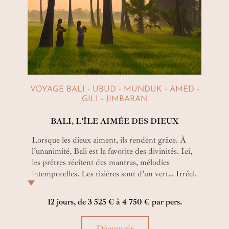
VOYAGE BALI - UBUD - MUNDUK - AMED -
GILI - JIMBARAN
BALI, L'ÎLE AIMÉE DES DIEUX
Lorsque les dieux aiment, ils rendent grâce. À
l’unanimité, Bali est la favorite des divinités. Ici,
les prêtres récitent des mantras, mélodies
intemporelles. Les rizières sont d’un vert… Irréel.
Le paradis existe et vous allez le rencontrer sur
une plage de Bali ou face à la beauté d’une
12 jours, de 3 525 € à 4 750 € par pers.
offrande fleurie lors de ce circuit de 12 jours.
Bien-aimée Bali…
Découvrir