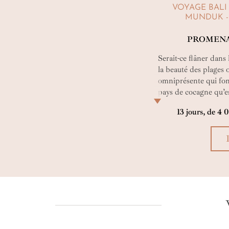
VOYAGE BALI 
MUNDUK -
PROMENA
Serait-ce flâner dans 
la beauté des plages o
omniprésente qui font
pays de cocagne qu’es
surement après ce be
13 jours, de 4 
dont les balades vou
l’âme balinaise !