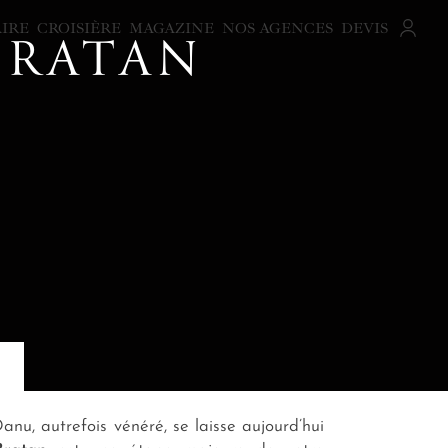
AIRE
CROISIÈRE
MAGAZINE
NOS AGENCES
DEVIS
BRATAN
u, autrefois vénéré, se laisse aujourd’hui