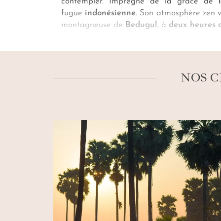
contempler. Imprégné de la grâce de
fugue
indonésienne
. Son atmosphère zen v
montagneuse de
Bedugul
, à
deux heures 
une halte sacrée où s’accordent tranqui
expérience privilégiée encadrée par un gu
Bratan sur mesure
, façonné par
nos créat
NOS C