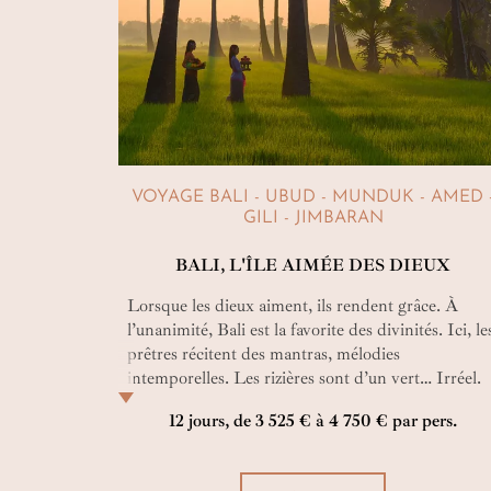
VOYAGE BALI - UBUD - MUNDUK - AMED 
GILI - JIMBARAN
BALI, L'ÎLE AIMÉE DES DIEUX
Lorsque les dieux aiment, ils rendent grâce. À
l’unanimité, Bali est la favorite des divinités. Ici, le
prêtres récitent des mantras, mélodies
intemporelles. Les rizières sont d’un vert… Irréel.
Le paradis existe et vous allez le rencontrer sur un
12 jours, de 3 525 € à 4 750 € par pers.
plage de Bali ou face à la beauté d’une offrande
fleurie lors de ce circuit de 12 jours. Bien-aimée
Bali…