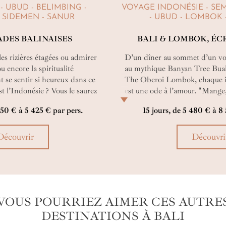
- UBUD - BELIMBING -
VOYAGE INDONÉSIE - SE
 SIDEMEN - SANUR
- UBUD - LOMBOK 
DES BALINAISES
BALI & LOMBOK, ÉC
les rizières étagées ou admirer
D’un dîner au sommet d’un vo
u encore la spiritualité
au mythique Banyan Tree Bua
 se sentir si heureux dans ce
The Oberoi Lombok, chaque in
t l’Indonésie ? Vous le saurez
est une ode à l’amour. "Mange
au voyage aux accents culturels
tout son sens entre rizières en
050 € à 5 425 € par pers.
15 jours, de 5 480 € à 8
s feront pénétrer au cœur de
sacrés et retraites luxueuses fa
parenthèse à deux, hors du t
Découvrir
Découvri
VOUS POURRIEZ AIMER CES AUTRE
DESTINATIONS À BALI