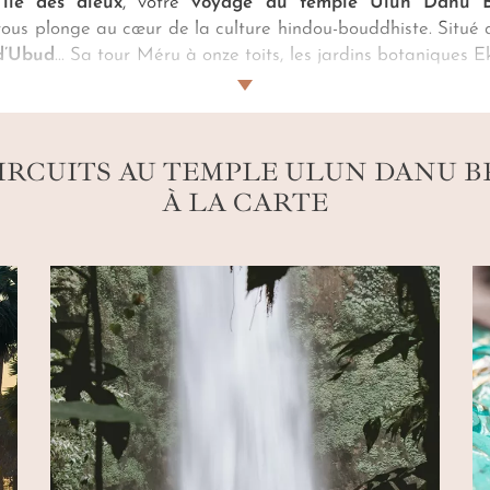
l’île des dieux
, votre
voyage au
temple Ulun Danu B
ous plonge au cœur de la culture hindou-bouddhiste. Situé
d’Ubud
... Sa tour Méru à onze toits, les jardins botaniques 
llité et magnificence. Deux maîtres-mots accentués par
n
ide francophone privé. L’esprit reposé, profitez sereinem
eurs
.
IRCUITS AU TEMPLE ULUN DANU 
À LA CARTE