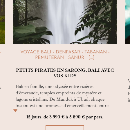
-
VOYAGE BALI - DENPASAR - TABANAN -
PEMUTERAN - SANUR - [...]
PETITS PIRATES EN SARONG, BALI AVEC
VOS KIDS
V
Bali en famille, une odyssée entre rizières
s
d
d’émeraude, temples empreints de mystère et
B
lagons cristallins. De Munduk à Ubud, chaque
i
instant est une promesse d’émerveillement, entre
e
rencontres sincères et découvertes inoubliables.
15 jours, de 3 990 € à 5 890 € par pers.
Luxe discret, nature préservée, aventures douces :
un voyage où petits et grands tissent ensemble des