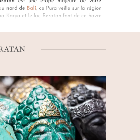
ratan
est une étape majeure de votre
 au
nord de
Bali
, ce
Pura
veille sur la région
Eka Karya et le lac Beratan
font de ce havre
otre conciergerie
, venant vous tisser une
ent de votre
voyage au temple Ulun Danu
BRATAN