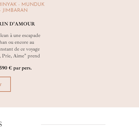
MINYAK - MUNDUK
- JIMBARAN
RIN D'AMOUR
lcan à une escapade
han ou encore au
stant de ce voyage
, Prie, Aime" prend
chantées, temples
 590 € par pers.
ce à l’océan. Une
emps…
r
S