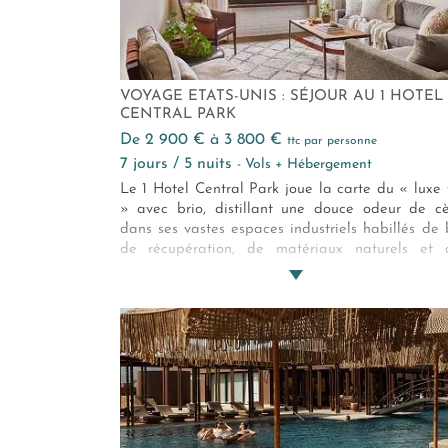
VOYAGE ETATS-UNIS : SÉJOUR AU 1 HOTEL
CENTRAL PARK
de 2 900 € à 3 800 €
ttc par personne
7 jours / 5 nuits
- Vols + Hébergement
Le 1 Hotel Central Park joue la carte du « luxe 
» avec brio, distillant une douce odeur de c
dans ses vastes espaces industriels habillés de 
de récupération, de matériaux naturels et 
mobilier contemporain. Outre son aménagem
design et sa décoration végétale, le confort de
chambres et les produits bio de sa cuisine en fon
premier hôtel de luxe écologique de Manhat
The 1, on vous dit !