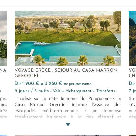
ANA
VOYAGE GRÈCE : SÉJOUR AU CASA MARRON
VO
GRECOTEL
CH
de 1 900 € à 3 250 €
d
ttc par personne
6 jours / 5 nuits
7 
s
- Vols + Hébergement + Transferts
 pas
Localisé sur la côte Ionienne du Péloponnèse, la
Sus
vous
Casa Marron Grecotel incarne l’essence des
s'é
irée
escapades méditerranéennes : un immense
mon
ure
établissement balnéaire à la fois élégant et
dég
tion
décontracté, avec une plage magnifique. Bordée
int
par les eaux cristallines, la Casa Marron offre une
Mau
ambiance chaleureuse, un large éventail
ins