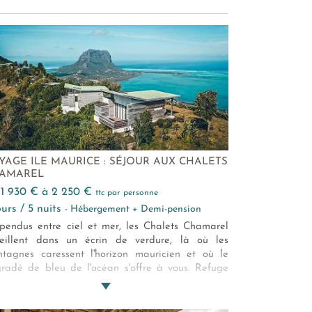
YAGE ILE MAURICE : SÉJOUR AUX CHALETS
AMAREL
e 1 930 € à 2 250 €
ttc par personne
jours / 5 nuits
- Hébergement + Demi-pension
pendus entre ciel et mer, les Chalets Chamarel
veillent dans un écrin de verdure, là où les
tagnes caressent l'horizon mauricien et où le
radé de bleu de l'océan s'offre à vous. Refuge
ime, l'hôtel 4* met en lumière l'art de vivre de l'île
rice dans toute sa splendeur : lumière du soleil
ulaire, quiétude d'une localisation perchée au