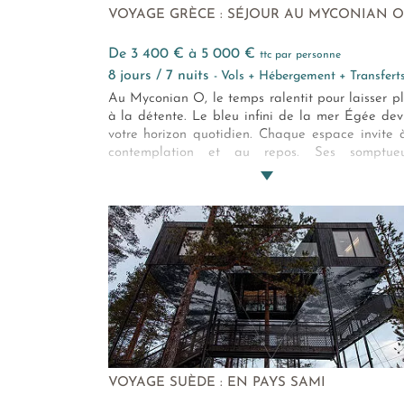
VOYAGE GRÈCE : SÉJOUR AU MYCONIAN O
de 3 400 € à 5 000 €
ttc par personne
8 jours / 7 nuits
- Vols + Hébergement + Transfert
Au Myconian O, le temps ralentit pour laisser p
à la détente. Le bleu infini de la mer Égée dev
votre horizon quotidien. Chaque espace invite 
contemplation et au repos. Ses somptueu
chambres et suites à la décoration contempora
le service discret et attentionné, le somptueux
et la gastronomie raffinée, font de votre sé
hellénique une parenthèse inoubliable et résolu
chic.
VOYAGE SUÈDE : EN PAYS SAMI