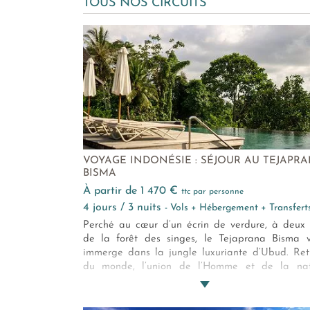
TOUS NOS CIRCUITS
VOYAGE INDONÉSIE : SÉJOUR AU TEJAPR
BISMA
à partir de 1 470 €
ttc par personne
4 jours / 3 nuits
- Vols + Hébergement + Transfert
Perché au cœur d’un écrin de verdure, à deux
de la forêt des singes, le Tejaprana Bisma 
immerge dans la jungle luxuriante d’Ubud. Ret
du monde, l’union de l’Homme et de la nat
devient presque évidente. Modernité, tradi
balinaise, tout y conjugue le plaisir des sens.