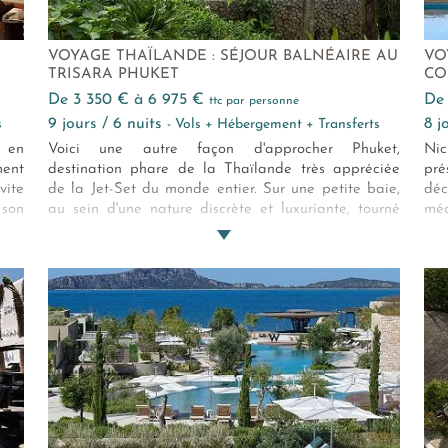
VOYAGE THAÏLANDE : SÉJOUR BALNÉAIRE AU
VO
TRISARA PHUKET
CO
de 3 350 € à 6 975 €
d
ttc par personne
9 jours / 6 nuits
8 
s
- Vols + Hébergement + Transferts
, en
Voici une autre façon d'approcher Phuket,
Ni
ment
destination phare de la Thaïlande très appréciée
pré
vite
de la Jet-Set du monde entier. Sur une petite baie,
déc
 son
au sein d'une nature discrète et luxuriante, tourné
méd
rise
vers la mer scintillante et bordé d'une grande plage
au
Tout
privée de sable blanc, le Trisara abrite une
ho
 Ses
quarantaine de villas grand luxe, villégiatures
pre
 une
idéales pour tous les voyageurs en quête de repos
par
 spa
et de volupté. Une adresse singulière, loin des
d’a
s of
paillettes et surtout très discrète.
 aux