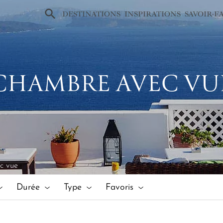
×
DESTINATIONS
INSPIRATIONS
SAVOIR-F
CHAMBRE AVEC VU
c vue
Durée
Type
Favoris