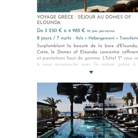
VOYAGE GRÈCE : SÉJOUR AU DOMES OF
ELOUNDA
de 3 250 € à 4 985 €
ttc par personne
8 jours / 7 nuits
- Vols + Hébergement + Transfert
Surplomblant la beauté de la baie d'Elounda
Crète, le Domes of Elounda concentre raffine
et prestations haut de gamme. L'hôtel 5* vous in
à vous reconnecter avec la nature grâce à
cadre grec privilégié : oliviers millénaires, b
marine, roches blanches, mer scintillante... 
l'environnement est digne d'une carte postale.
hébergements, épurés et lumineux, insufflent
ambiance sereine, tandis que les restaurants, le
et les divers loisirs, font de votre séjour au Dome
Elounda, une véritable parenthèse de bonheur
accents helléniques.