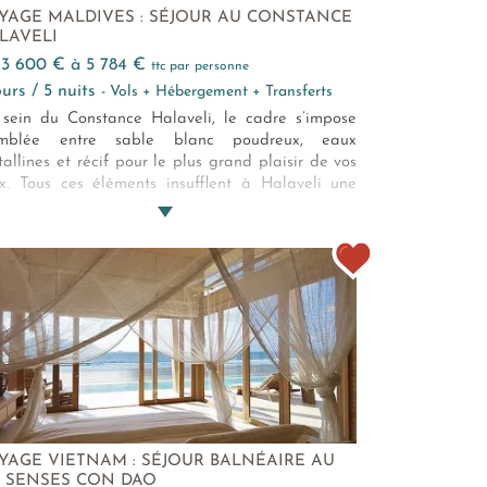
YAGE MALDIVES : SÉJOUR AU CONSTANCE
LAVELI
e 3 600 € à 5 784 €
ttc par personne
jours / 5 nuits
- Vols + Hébergement + Transferts
sein du Constance Halaveli, le cadre s’impose
emblée entre sable blanc poudreux, eaux
stallines et récif pour le plus grand plaisir de vos
x. Tous ces éléments insufflent à Halaveli une
iance insulaire paradisiaque. Le somptueux
blissement présente exclusivement des villas au
fort optimal et à la décoration soignée. Avec ses
périences aquatiques, ses restaurants
tronomiques et son spa, ce refuge 5* s’adresse
si bien aux couples en quête de romantisme
aux familles ou aux voyageurs solitaires à la
herche de dépaysement.
YAGE VIETNAM : SÉJOUR BALNÉAIRE AU
X SENSES CON DAO