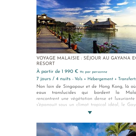
VOYAGE MALAISIE : SÉJOUR AU GAYANA 
RESORT
à partir de 1 990 €
ttc par personne
7 jours / 4 nuits
- Vols + Hébergement + Transfert
Non loin de Singapour et de Hong Kong, là où
eaux translucides qui bordent la Malai
rencontrent une végétation dense et luxuriante
s'épanouit sous un climat tropical idéal, le Ga
Eco Resort a posé ses 52 villas éco-friendl
luxueuses qui offriront à tous les amoureu
paradis perdus, d'eau turquoise et de l
décontracté une escapade originale et assuré
romantique. Une nouvelle adresse que n