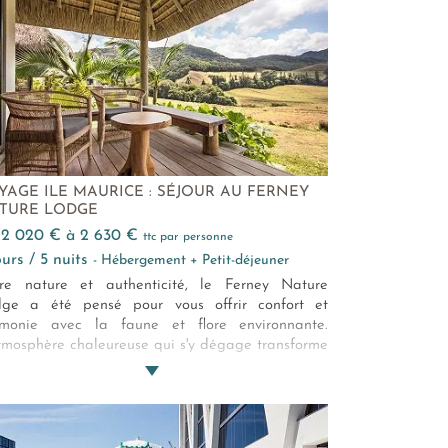
ur des montagnes . Au sein des Chalets
marel, chaque instant a indéniablement le goût
l'évasion.
YAGE ILE MAURICE : SÉJOUR AU FERNEY
TURE LODGE
e 2 020 € à 2 630 €
ttc par personne
jours / 5 nuits
- Hébergement + Petit-déjeuner
re nature et authenticité, le Ferney Nature
ge a été pensé pour vous offrir confort et
monie avec la faune et flore environnante.
tmosphère chaleureuse qui s'y dégage transforme
que séjour au sein des charmants lodges en une
renthèse enchantée, entre charme discret,
dernité et immersion au cœur de ce cadre
doyant à couper le souffle. Ici, le temps semble
entir afin que vous puissiez vous délecter d'une