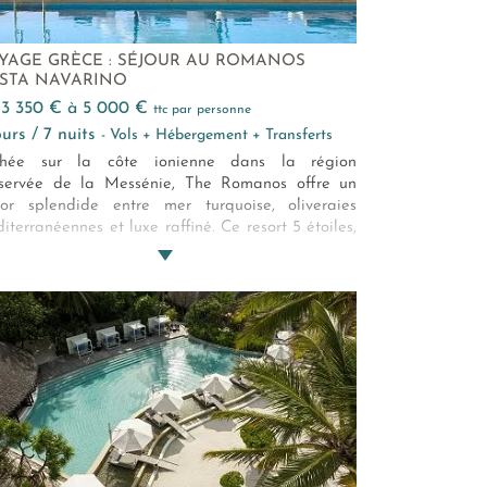
YAGE GRÈCE : SÉJOUR AU ROMANOS
STA NAVARINO
e 3 350 € à 5 000 €
ttc par personne
jours / 7 nuits
- Vols + Hébergement + Transferts
chée sur la côte ionienne dans la région
servée de la Messénie, The Romanos offre un
or splendide entre mer turquoise, oliveraies
iterranéennes et luxe raffiné. Ce resort 5 étoiles,
 design élégant et contemporain, combine
spitalité grecque, atmosphère relaxante et
stations haut de gamme, ce qui en fait une
enthèse idéale de détente, de gastronomie et
venture dans un décor naturel d’exception.