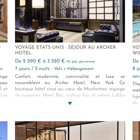
ex
sau
mar
de 
pl
gui
O
VOYAGE ETATS-UNIS : SÉJOUR AU ARCHER
VO
HOTEL
WI
de 2 290 € à 3 520 €
d
ttc par personne
7 jours / 5 nuits
8 
ts
- Vols + Hébergement
aér
ango
Confort, modernité, convivialité et luxe se
yau
rassemblent au Archer Hotel, New York. Ce
The
l et
boutique hôtel situé au cœur de Manhattan regorge
mét
 Les
de surprises. Hotel Bar, rooftop bar et même Lobby
lig
 les
Café vous attendent pour vous octroyer un séjour
du 
ent
parfait. Briques rouges apparentes, parquet et
mai
 une
canapés en cuir foncé, l’Archer Hotel mêle
so
ouse
brillamment les styles industriel, rétro et urbain avec
d'e
à la
luxe et service d’exception.