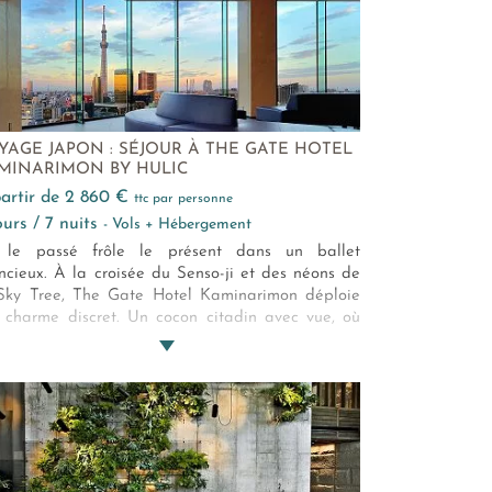
YAGE JAPON : SÉJOUR À THE GATE HOTEL
MINARIMON BY HULIC
 partir de 2 860 €
ttc par personne
jours / 7 nuits
- Vols + Hébergement
, le passé frôle le présent dans un ballet
encieux. À la croisée du Senso-ji et des néons de
Sky Tree, The Gate Hotel Kaminarimon déploie
 charme discret. Un cocon citadin avec vue, où
 nuits ont le goût d’ailleurs et les matins celui du
lleur petit-déjeuner d’Asakusa.