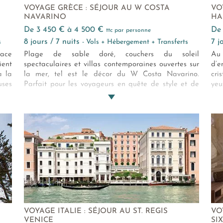
VOYAGE GRÈCE : SÉJOUR AU W COSTA
VO
NAVARINO
HA
de 3 450 € à 4 500 €
d
ttc par personne
8 jours / 7 nuits
7 
s
- Vols + Hébergement + Transferts
lace
Plage de sable doré, couchers du soleil
Au 
ient
spectaculaires et villas contemporaines ouvertes sur
d’
à la
la mer, tel est le décor du W Costa Navarino.
cri
ses
Parfait pour les voyageurs en quête de style et de
yeu
ine,
raffinement.
amb
 spa
éta
jour
con
ment
ex
gas
aus
qu’
rec
VOYAGE ITALIE : SÉJOUR AU ST. REGIS
VO
VENICE
SI