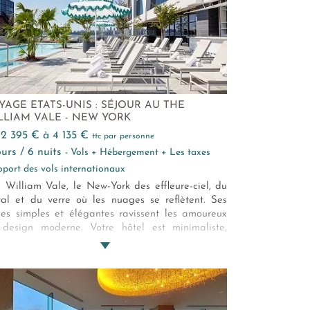
périence unique en osmose avec la nature
vage de l'île Maurice. Pour un séjour dépaysant,
iez ce havre de paix à l’un des Beach Resorts
l’île Maurice, et laissez la nature tropicale, les
ages immaculées et le lagon turquoise vous
der dans un voyage aux couleurs du paradis.
YAGE ETATS-UNIS : SÉJOUR AU THE
LLIAM VALE - NEW YORK
e 2 395 € à 4 135 €
ttc par personne
jours / 6 nuits
- Vols + Hébergement + Les taxes
oport des vols internationaux
 William Vale, le New-York des effleure-ciel, du
al et du verre où les nuages se reflètent. Ses
nes simples et élégantes ravissent les amoureux
design moderne. Votre hôtel est minimaliste,
s éminent. Nos conseillers vous propulsent au
mmet de Williamsburg ! Avec un brin
xubérance…