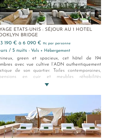
YAGE ETATS-UNIS : SÉJOUR AU 1 HOTEL
OOKLYN BRIDGE
e 3 190 € à 6 090 €
ttc par personne
jours / 5 nuits
- Vols + Hébergement
ineux, green et spacieux, cet hôtel de 194
mbres avec vue cultive l’ADN authentiquement
istique de son quartier. Toiles contemporaines,
spensions en cuir et meubles réhabilités
posent la décoration pensée par de talentueux
igners locaux. Autre savoir-faire de Brooklyn à
ouvrir : les gourmands muffins et cookies maison
restaurant des lieux, le Neighbors Cafe