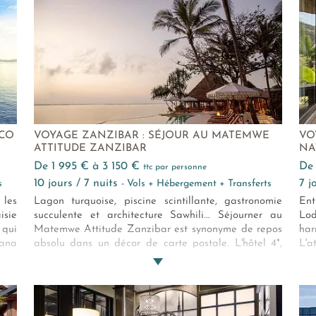
d’expériences, et une immersion dans la Grèce
cœ
authentique.
Cha
de 
ECO
VOYAGE ZANZIBAR : SÉJOUR AU MATEMWE
VO
ATTITUDE ZANZIBAR
NA
de 1 995 € à 3 150 €
d
ttc par personne
10 jours / 7 nuits
7 
s
- Vols + Hébergement + Transferts
 les
Lagon turquoise, piscine scintillante, gastronomie
Ent
sie
succulente et architecture Sawhili... Séjourner au
Lod
 qui
Matemwe Attitude Zanzibar est synonyme de repos
har
yana
absolu dans un décor de carte postale. L'hôtel 4*,
L'a
y et
éco-responsable, s'ouvre sur l'infini bleuté de l'océan
cha
x de
indien tout en proposant des villas haut de gamme
pa
uxe
et intimistes. Une parenthèse hors du temps vous y
mo
ment
attend.
ver
ous
ral