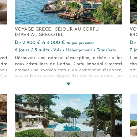
VOYAGE GRÈCE : SÉJOUR AU CORFU
VO
IMPERIAL GRECOTEL
BR
de 2 900 € à 4 000 €
d
ttc par personne
6 jours / 5 nuits
7 
- Vols + Hébergement + Transferts
vert
Découvrez une adresse d’exception, nichée sur les
Lum
èdre
eaux cristallines de Corfou. Corfu Imperial Grecotel
cha
bois
promet une évasion totale en combinant élégance,
art
d'un
luxe et loisirs variés dignes des meilleurs resorts. Les
su
ent
hébergements, au style contemporain, conviendront
com
 ses
aussi bien aux couples qu’aux familles. Enfin, côté
des
t le
restauration, la grande diversité des établissements
déc
tan.
ravira les amateurs de bonnes tables.
du 