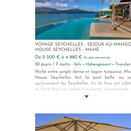
recommandons chaudement.
VOYAGE SEYCHELLES : SÉJOUR AU MANG
HOUSE SEYCHELLES - MAHÉ
de 2 200 € à 4 880 €
ttc par personne
10 jours / 7 nuits
- Vols + Hébergement + Transfer
Niché entre jungle dense et lagon turquoise, M
House Seychelles fait la part belle au jo
qu'incarnent les Seychelles. Ici, le luxe est subti
se fond dans la nature luxuriante environnante.
villas semblent suspendues entre ciel et mer et
doux parfums tropicaux vous accompagn
quotidiennement. Ici, on savoure également
cuisine inspirée du monde et des îles. Mango H
offre une parenthèse rare où l'on s’abandonne 
douceur de vivre insulaire.