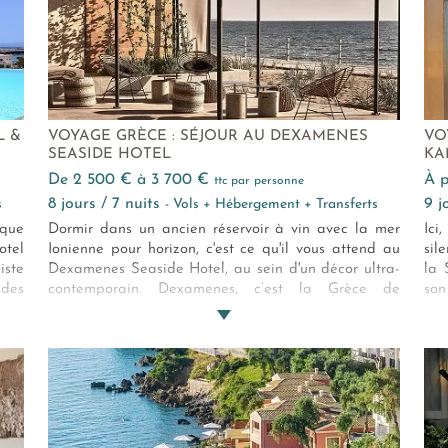
L &
VOYAGE GRÈCE : SÉJOUR AU DEXAMENES
VO
SEASIDE HOTEL
KA
de 2 500 € à 3 700 €
à
ttc par personne
8 jours / 7 nuits
9 
s
- Vols + Hébergement + Transferts
sque
Dormir dans un ancien réservoir à vin avec la mer
Ici
tel
Ionienne pour horizon, c'est ce qu'il vous attend au
sil
iste
Dexamenes Seaside Hotel, au sein d'un décor ultra-
la 
 des
contemporain. Dexamenes, c’est la Grèce de
son
une
caractère : brute, élégante et profondément
les
ques
authentique.
mei