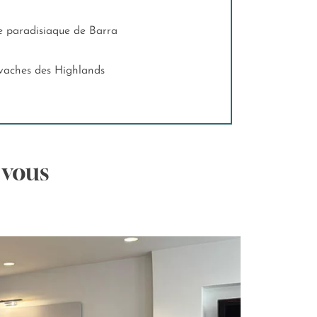
'île paradisiaque de Barra
s vaches des Highlands
 vous
T