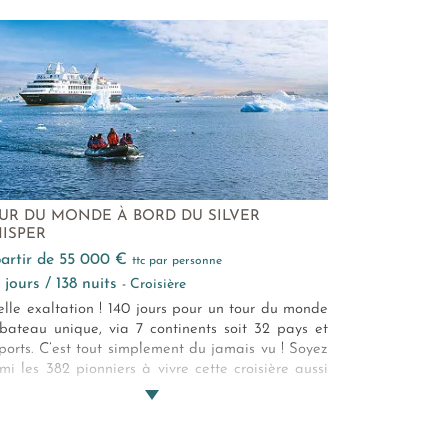
èrent tous les passionnés !
UR DU MONDE À BORD DU SILVER
ISPER
 partir de 55 000 €
ttc par personne
0 jours / 138 nuits
- Croisière
lle exaltation ! 140 jours pour un tour du monde
bateau unique, via 7 continents soit 32 pays et
ports. C’est tout simplement du jamais vu ! Soyez
mi les 382 pionniers à vivre cette croisière aussi
ueuse que légendaire...