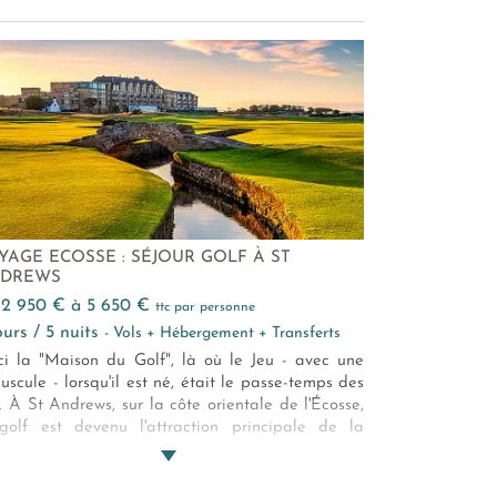
YAGE ECOSSE : SÉJOUR GOLF À ST
DREWS
e 2 950 € à 5 650 €
ttc par personne
jours / 5 nuits
- Vols + Hébergement + Transferts
ci la "Maison du Golf", là où le Jeu - avec une
uscule - lorsqu'il est né, était le passe-temps des
s. À St Andrews, sur la côte orientale de l'Écosse,
golf est devenu l'attraction principale de la
ion. Dans un rayon de quelques kilomètres sont
sséminés une douzaine de parcours, dont le
eux Old Course, véritable berceau du golf que