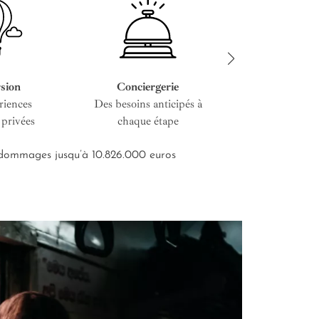
sion
Conciergerie
Service cous
riences
Des besoins anticipés à
De l’entretien i
 privées
chaque étape
road-bo
s dommages jusqu’à 10.826.000 euros