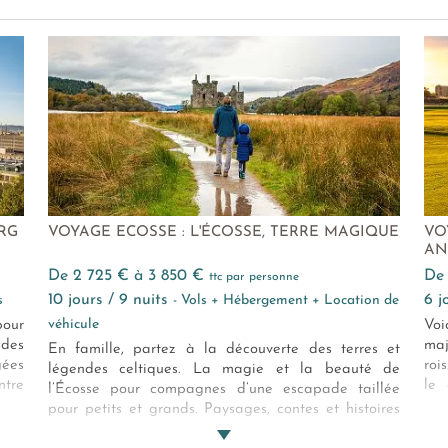
RG
VOYAGE ECOSSE : L'ÉCOSSE, TERRE MAGIQUE
VO
AN
de 2 725 € à 3 850 €
d
ttc par personne
10 jours / 9 nuits
6 
s
- Vols + Hébergement + Location de
véhicule
our
Voi
ndes
maj
En famille, partez à la découverte des terres et
ées
roi
légendes celtiques. La magie et la beauté de
ntre
le 
l’Écosse pour compagnes d’une escapade taillée
ille
rég
pour petits et grands. Paysages, contes et histoires
di
prennent vie au cours de ce road trip gaélique.
fam