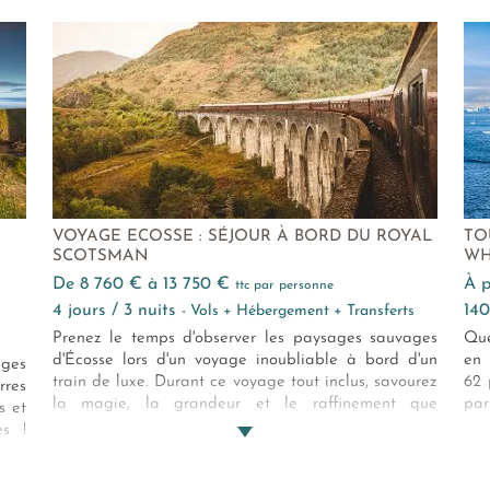
vén
VOYAGE ECOSSE : SÉJOUR À BORD DU ROYAL
TO
SCOTSMAN
WH
de 8 760 € à 13 750 €
à
ttc par personne
4 jours / 3 nuits
14
- Vols + Hébergement + Transferts
Prenez le temps d'observer les paysages sauvages
Que
d'Écosse lors d'un voyage inoubliable à bord d'un
en 
ages
train de luxe. Durant ce voyage tout inclus, savourez
62 
rres
la magie, la grandeur et le raffinement que
par
s et
combine le Royal Scotsman sillonnant ces terres
lux
es !
mystiques.
alt,
rand