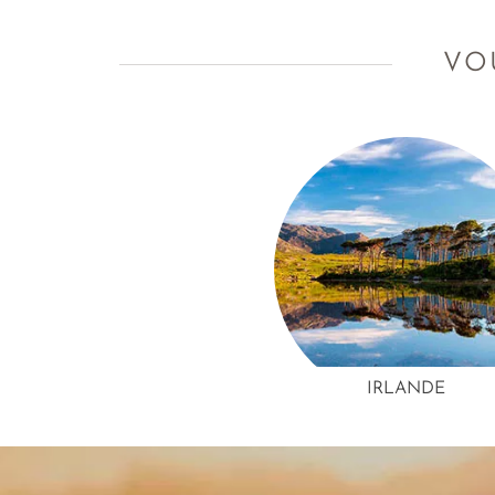
air, cap au Nord ! Cap sur l’Écosse !
VO
IRLANDE