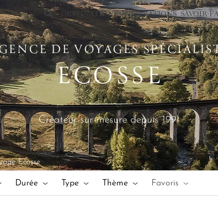
×
DESTINATIONS
INSPIRATIONS
SAVOIR-F
GENCE DE VOYAGES SPÉCIALIS
ECOSSE
Créateur sur mesure depuis 1991
yage Ecosse
Durée
Type
Thème
Favoris