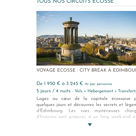
TOUS NOS CIRCUITS ECOSSE
VOYAGE ECOSSE : CITY BREAK À EDIMBOU
de 1 950 € à 3 245 €
ttc par personne
5 jours / 4 nuits
- Vols + Hébergement + Transfert
Logez au cœur de la capitale écossaise p
quelques jours et découvrez les secrets et lége
d’Edimbourg. Les rues mystérieuses charg
d’histoires sont propices à un long week-end e
nature et culture. Découvrez l’Écosse dans cette v
vibrante depuis un hôtel de charme somptueux.