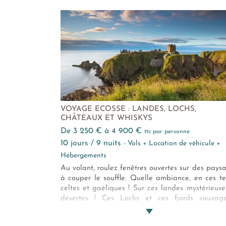
VOYAGE ECOSSE : LANDES, LOCHS,
CHÂTEAUX ET WHISKYS
de 3 250 € à 4 900 €
ttc par personne
10 jours / 9 nuits
- Vols + Location de véhicule +
Hébergements
Au volant, roulez fenêtres ouvertes sur des pays
à couper le souffle. Quelle ambiance, en ces te
celtes et gaéliques ! Sur ces landes mystérieuse
désertes ! Ces Lochs et ces fjords sauvag
Passionnés de nature, amateurs de single m
d’Histoire Médiévale ou de randonnées au g