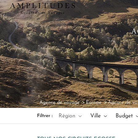
A
Agence de voyage
Europe
Agence de vo
Région
Ville
Budget
Filtrer :