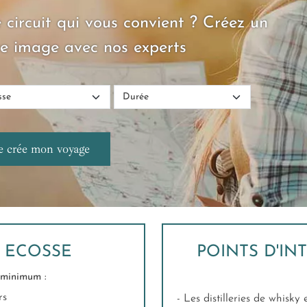
 circuit qui vous convient ? Créez un
e image avec nos experts
S ECOSSE
POINTS D'IN
minimum :
rs
- Les distilleries de whisky 