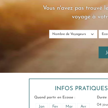
Vous n'avez pas trouvé le
voyage à votr
INFOS PRATIQUE
Quand partir en Ecosse :
Durée 
04 jou
Jan
Fev
Mar
Avr