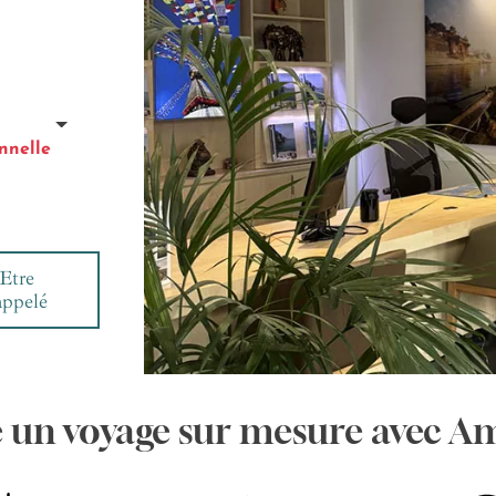
nnelle
Etre
appelé
e un voyage sur mesure avec A