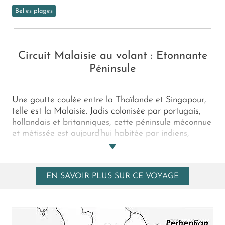
Belles plages
Circuit Malaisie au volant : Etonnante
Péninsule
Une goutte coulée entre la Thaïlande et Singapour,
telle est la Malaisie. Jadis colonisée par portugais,
hollandais et britanniques, cette péninsule méconnue
et métissée est aujourd’hui habitée par indiens,
chinois et malais. Convoitez à votre tour ses villes
coloniales et ses jungles luxuriantes avant de vous
reposer sur les plages édéniques de ses belles îles de
EN SAVOIR PLUS SUR CE VOYAGE
la côte Est, crépuscule divin de ce circuit en Malaisie
!