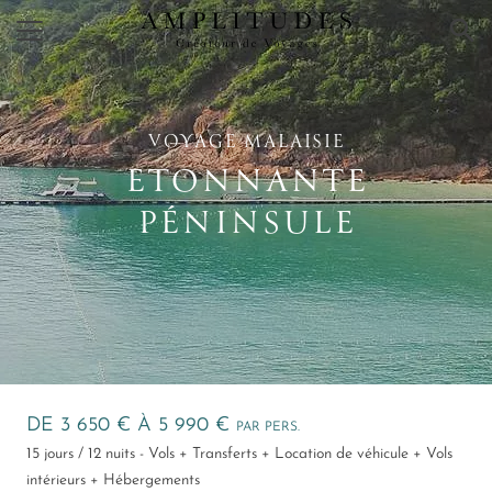
×
VOYAGE MALAISIE
ETONNANTE
PÉNINSULE
DE 3 650 € À 5 990 €
PAR PERS.
15 jours / 12 nuits - Vols + Transferts + Location de véhicule + Vols
intérieurs + Hébergements