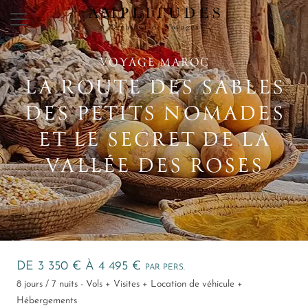
×
VOYAGE MAROC
LA ROUTE DES SABLES
DES PETITS NOMADES
ET LE SECRET DE LA
VALLÉE DES ROSES
DE 3 350 € À 4 495 €
PAR PERS.
8 jours / 7 nuits - Vols + Visites + Location de véhicule +
Hébergements