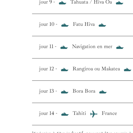
jour 9 -
Tahuata / Hiva Oa
jour 10 -
Fatu Hiva
jour 11 -
Navigation en mer
jour 12 -
Rangiroa ou Makatea
jour 13 -
Bora Bora
jour 14 -
Tahiti
France