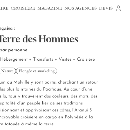
AIRE
CROISIÈRE
MAGAZINE
NOS AGENCES
DEVIS
çaise :
 Terre des Hommes
 par personne
 + Hébergement + Transferts + Visites + Croisière
Nature
Plongée et snorkeling
uin ou Melville y sont partis, cherchant un retour
les plus lointaines du Pacifique. Au cœur d’une
lle, tous y trouvèrent des couleurs, des mots, des
spitalité d’un peuple fier de ses traditions
isionnant et apprivoisant ces côtes, l’Aranui 5
croyable croisière en cargo en Polynésie à la
re tatouée à même la terre.