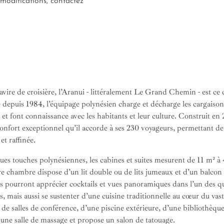
 modifications, contactez
avire de croisière, l’Aranui - littéralement Le Grand Chemin - est ce 
e depuis 1984, l’équipage polynésien charge et décharge les cargaiso
s et font connaissance avec les habitants et leur culture. Construit en 
confort exceptionnel qu’il accorde à ses 230 voyageurs, permettant d
et raffinée.
es touches polynésiennes, les cabines et suites mesurent de 11 m² à
re chambre dispose d’un lit double ou de lits jumeaux et d’un balcon 
rs pourront apprécier cocktails et vues panoramiques dans l’un des qu
, mais aussi se sustenter d’une cuisine traditionnelle au cœur du vast
e salles de conférence, d’une piscine extérieure, d’une bibliothèque e
 à une salle de massage et propose un salon de tatouage.