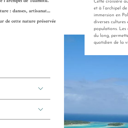
 de l’archipel de Tuamotu.
Cette croisière a
et à l’archipel d
lture : danses, artisanat…
immersion en Pol
ur de cette nature préservée
diverses cultures
populations. Les 
du long, permett
quotidien de la v