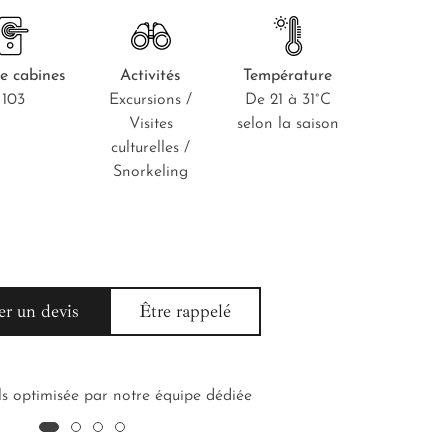
e cabines
Activités
Température
103
Excursions /
De 21 à 31°C
Visites
selon la saison
culturelles /
Snorkeling
r un devis
Être rappelé
Terre &
ls optimisée par notre équipe dédiée
La possib