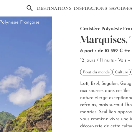
×
DESTINATIONS
INSPIRATIONS
SAVOIR-F
olynésie Française
Croisière Polynésie Fran
Marquises,
à partir de 10 559 €
ttc
12 jours / 11 nuits - Vols
Bout du monde
Culture
Loti, Brel, Segalen, Gaug
aux sources dans ces îles 
nature vierge exceptionne
refrains, mais surtout l’ho
maories. Seul lien approv
vous emmène vivre une in
découverte de cette cultu