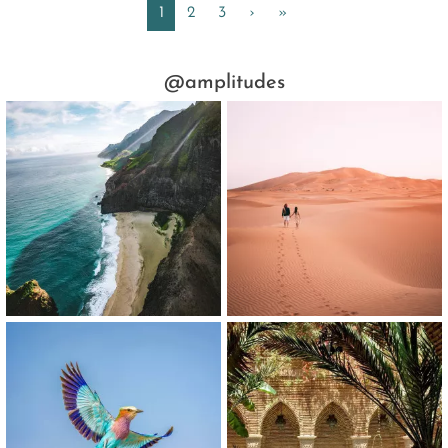
Next
Next
1
2
3
›
»
@amplitudes