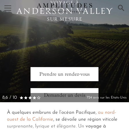
VOYAGE À
×
ANDERSON VALLEY
SUR MESURE
Prendre un rendez-vous
Demander un devis
8,6 / 10
724 avis sur les Etats-Unis
À quelques embruns de l’océan Pacifique,
au nord-
ouest de la Californie
, se dévoile une région viticole
surprenante, lyrique et élégante. Un
voyage à