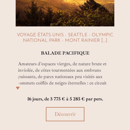
VOYAGE ÉTATS-UNIS - SEATTLE - OLYMPIC
NATIONAL PARK - MONT RAINIER [...]
BALADE PACIFIQUE
Amateurs d'espaces vierges, de nature brute et
inviolée, de côtes tourmentées aux embruns
puissants, de parcs nationaux peu visités aux
sommets coiffés de neiges éternelles : ce circuit
est le vôtre. Au volant d'une voiture de location
ou d'une Harley, vous allez vous éclater !
16 jours, de 3 775 € à 5 285 € par pers.
Découvrir