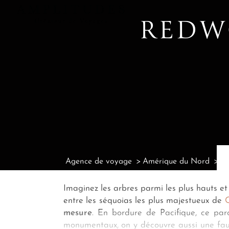
REDW
Agence de voyage
Amérique du Nord
Ag
Imaginez les arbres parmi les plus hauts e
entre les séquoias les plus majestueux de
C
mesure
. En bordure de Pacifique, ce par
monumentaux, on y découvre aussi une faune