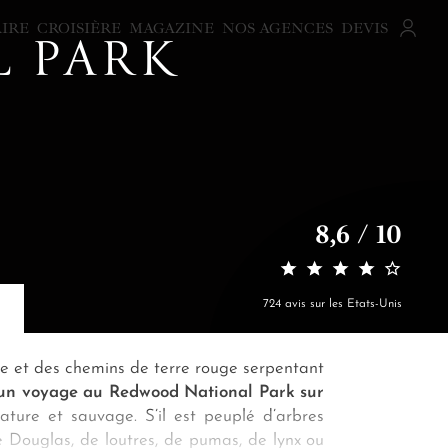
AIRE
CROISIÈRE
MAGAZINE
NOS AGENCES
DEVIS
 PARK
8,6 / 10
724 avis sur les Etats-Unis
ée et des chemins de terre rouge serpentant
un voyage au Redwood National Park sur
ture et sauvage. S’il est peuplé d’arbres
e Douglas, de loutres, de pumas, de lynx ou