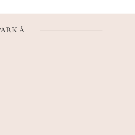
gerie vous trouve l’adresse nocturne idéale.
main ? On pourrait se laisser tenter par une
PARK À