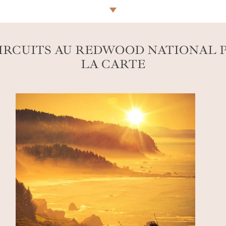
oyage au Redwood National Park
, notre service de concier
 rustique-chic ou écolodge aussi luxueux que discret. Et de
IRCUITS AU REDWOOD NATIONAL 
LA CARTE