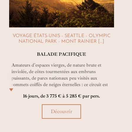
VOYAGE ÉTATS-UNIS - SEATTLE - OLYMPIC
NATIONAL PARK - MONT RAINIER [...]
BALADE PACIFIQUE
Amateurs d'espaces vierges, de nature brute et
inviolée, de côtes tourmentées aux embruns
puissants, de parcs nationaux peu visités aux
sommets coiffés de neiges éternelles : ce circuit est
le vôtre. Au volant d'une voiture de location ou
16 jours, de 3 775 € à 5 285 € par pers.
d'une Harley, vous allez vous éclater !
Découvrir