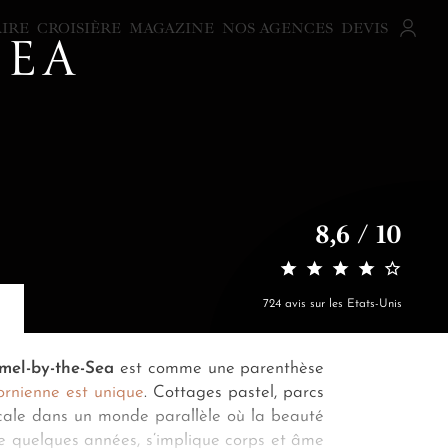
AIRE
CROISIÈRE
MAGAZINE
NOS AGENCES
DEVIS
SEA
8,6 / 10
724 avis sur les Etats-Unis
mel-by-the-Sea
est comme une parenthèse
fornienne est unique
. Cottages pastel, parcs
escale dans un monde parallèle où la beauté
ore quelques années, s’implique corps et âme