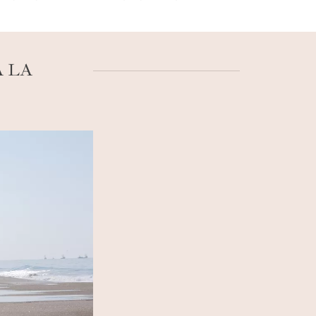
lques adresses où dormir, dont un ravissant
ait pour votre
voyage à Carmel-by-the-Sea
À LA