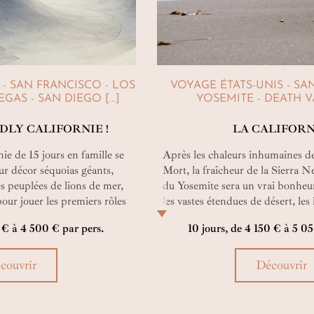
 - SAN FRANCISCO - LOS
VOYAGE ÉTATS-UNIS - SA
GAS - SAN DIEGO [...]
YOSEMITE - DEATH VA
DLY CALIFORNIE !
LA CALIFOR
ie de 15 jours en famille se
Après les chaleurs inhumaines de 
ur décor séquoias géants,
Mort, la fraîcheur de la Sierra 
es peuplées de lions de mer,
du Yosemite sera un vrai bonheu
ur jouer les premiers rôles
les vastes étendues de désert, le
s pour qui le script de ce
les côtes sauvages et les grandes 
5 € à 4 500 € par pers.
10 jours, de 4 150 € à 5 0
té pensé autant que pour vous
monde seront comblés.
couvrir
Découvrir