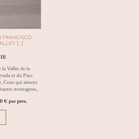
N FRANCISCO -
LLEY [...]
NIE
la Vallée de la
Nevada et du Parc
r. Ceux qui aiment
s hautes montagnes,
villes du nouveau
50 € par pers.