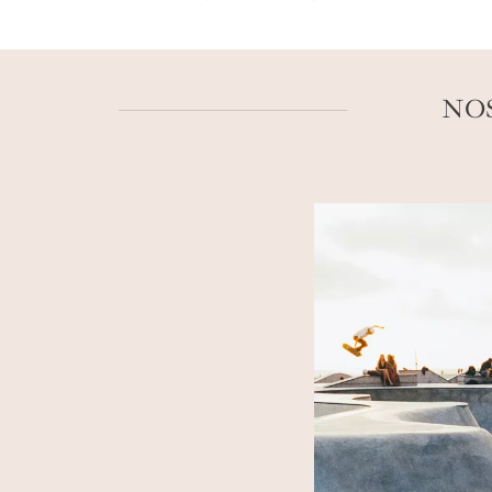
dans la préservation des lieux. Pas de gra
Relais & Châteaux. Nos experts et notre co
sur mesure
.
NOS