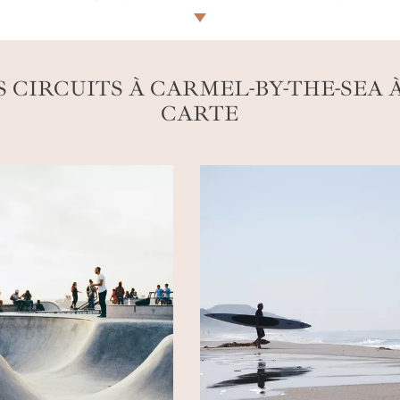
ndes enseignes, seulement des petits commerces locaux. Que
nciergerie ont la tâche facile à vous tisser un séjour parf
 CIRCUITS À CARMEL-BY-THE-SEA 
CARTE