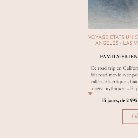
VOYAGE ÉTATS-UNIS
ANGELES - LAS VE
FAMILY-FRIEN
Ce road trip en Californ
fait road movie avec po
vallées désertiques, bai
plages mythiques… Et po
: vos apprentis voyageur
15 jours, de 2 99
circuit-blockbuster a é
!
Dé