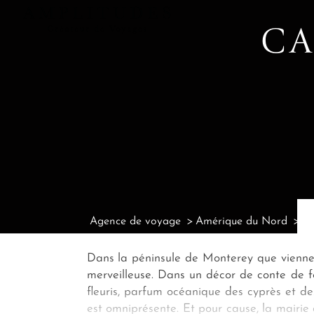
CA
Agence de voyage
Amérique du Nord
Ag
Dans la péninsule de Monterey que viennen
merveilleuse. Dans un décor de conte de fé
fleuris, parfum océanique des cyprès et de
est omniprésente. Et pour cause, la mairie 