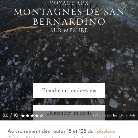
VOYAGE AUX
×
MONTAGNES DE SAN
BERNARDINO
SUR MESURE
Prendre un rendez-vous
Demander un devis
8,6 / 10
724 avis sur les Etats-Unis
Au croisement des routes 18 et 138 du
fabuleux