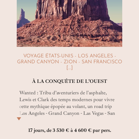
VOYAGE ÉTATS-UNIS - LOS ANGELES -
GRAND CANYON - ZION - SAN FRANCISCO
[...]
À LA CONQUÊTE DE L'OUEST
Wanted : Tribu d’aventuriers de l'asphalte,
Lewis et Clark des temps modernes pour vivre
cette mythique épopée au volant, un road trip
Los Angeles - Grand Canyon - Las Vegas - San
Francisco ! Rewards : l’immensité de la route,
seuls avec les virevoltantes boules de paille
17 jours, de 3 530 € à 4 600 € par pers.
emportées par le vent et les canyons et parcs à