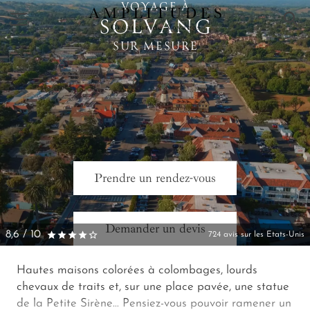
VOYAGE À
×
SOLVANG
SUR MESURE
Prendre un rendez-vous
Demander un devis
8,6 / 10
724 avis sur les Etats-Unis
Hautes maisons colorées à colombages, lourds
chevaux de traits et, sur une place pavée, une statue
de la Petite Sirène… Pensiez-vous pouvoir ramener un