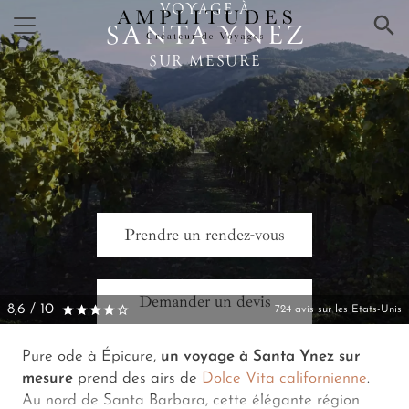
VOYAGE À
×
SANTA YNEZ
SUR MESURE
Prendre un rendez-vous
Demander un devis
8,6 / 10
724 avis sur les Etats-Unis
Pure ode à Épicure,
un voyage à Santa Ynez sur
mesure
prend des airs de
Dolce Vita californienne
.
Au nord de Santa Barbara, cette élégante région