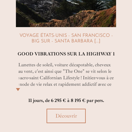
VOYAGE ÉTATS-UNIS - SAN FRANCISCO -
BIG SUR - SANTA BARBARA [...]
GOOD VIBRATIONS SUR LA HIGHWAY 1
Lunettes de soleil, voiture décapotable, cheveux
au vent, c'est ainsi que "The One" se vit selon le
sacro-saint Californian Lifestyle ! Initiez-vous à ce
mode de vie relax et rapidement addictif avec ce
circuit en Californie faisant la part belle à des
haltes gourmandes, sites naturels superbes et
11 jours, de 6 295 € à 8 195 € par pers.
hôtels au luxe décontracté !
Découvrir