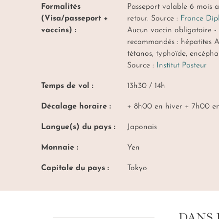
Formalités
Passeport valable 6 mois a
(Visa/passeport +
retour. Source :
France Dip
vaccins) :
Aucun vaccin obligatoire -
recommandés : hépatites A 
tétanos, typhoïde, encéphal
Source :
Institut Pasteur
Temps de vol :
13h30 / 14h
Décalage horaire :
+ 8h00 en hiver + 7h00 en
Langue(s) du pays :
Japonais
Monnaie :
Yen
Capitale du pays :
Tokyo
DANS 