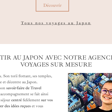
esp
Découvrir
cir
mél
Tous nos voyages au Japon
TIR AU JAPON AVEC NOTRE AGENC
VOYAGES SUR MESURE
. Son torii flottant, ses temples,
re et décentre au Japon.
 son
savoir-faire de Travel
 accompagnement se fait ainsi
 séjour
centré
fidèlement
sur vos
er des idées reçues
et vous