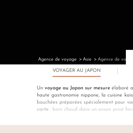
Agence de voyage
Asie
Agence de voya
VOYAGER AU JAPON
Un
voyage au Japon sur mesure
élaboré au
haute gastronomie nippone, la cuisine kais
bouchées préparées spécialement pour vous
carte
: bain chaud dans un onsen privé fa
méticuleux et personnalisé. Concierge à l’é
pour
Nara
à vos entrées dans les Ar
accompagner la dégustation voyageuse qu