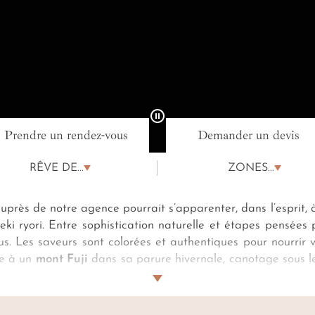
Prendre un rendez-vous
Demander un devis
ge Japon
RÊVE DE...
ZONES...
près de notre agence pourrait s’apparenter, dans l’esprit, 
eki ryori. Entre sophistication naturelle et étapes pensée
. Les saveurs sont colorées et authentiques pour nourrir 
ce à un
mont Fuji
dans sa parure hivernale, canotage sous le
coute de vos aspirations, guides francophones certifiés, ges
t Houses de
Naoshima
… De luxueux ryokans composent e
e sera votre
séjour au Japon
.