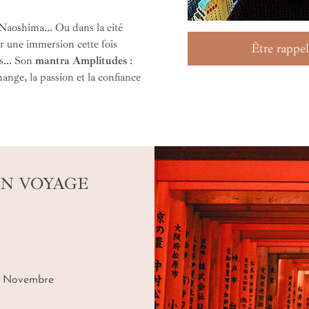
 Naoshima... Ou dans la cité
r une immersion cette fois
Être rappel
s... Son
mantra Amplitudes
:
hange, la passion et la confiance
UN VOYAGE
à Novembre