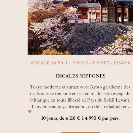
VOYAGE JAPON - TOKYO - KYOTO - OSAKA
ESCALES NIPPONES
Tokyo moderne et suractive et Kyoto gardienne des
traditions se rencontrent au cours de cette escapade
initiatique en toute liberté au Pays du Soleil Levant.
Bienvenue au pays des sumo, du théatre kabuki et...
des robots !
10 jours, de 4 110 € à 4 990 € par pers.