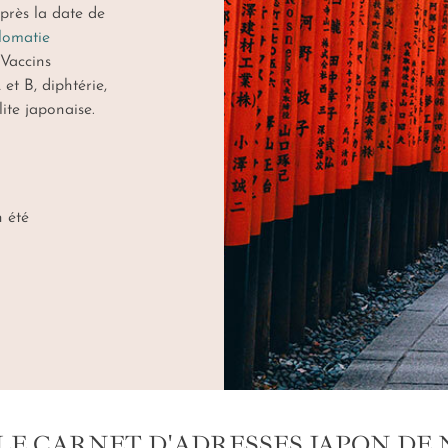
près la date de
lomatie
 Vaccins
et B, diphtérie,
ite japonaise.
 été
LE CARNET D'ADRESSES JAPON DE