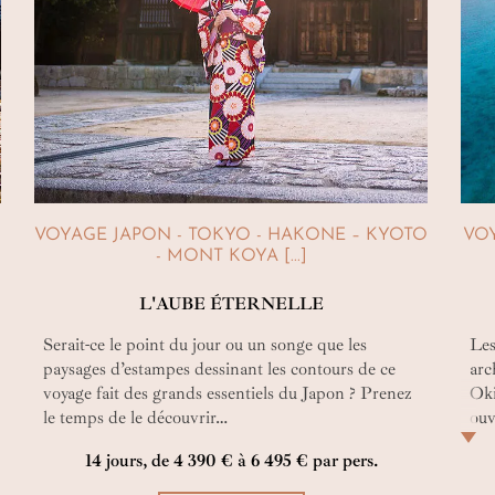
VOYAGE JAPON - TOKYO - HAKONE – KYOTO
VOY
- MONT KOYA [...]
L'AUBE ÉTERNELLE
Serait-ce le point du jour ou un songe que les
Les
paysages d’estampes dessinant les contours de ce
arc
voyage fait des grands essentiels du Japon ? Prenez
Oki
le temps de le découvrir…
ouv
Oki
14 jours, de 4 390 € à 6 495 € par pers.
Fac
Der