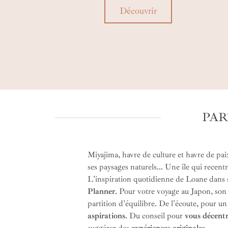
Découvrir
PAR
Miyajima, havre de culture et havre de paix
ses paysages naturels... Une île qui recent
L'inspiration quotidienne de Loane dans
Planner
. Pour votre voyage au Japon, son
partition d'équilibre. De l'écoute, pour un
aspirations
. Du conseil pour
vous décentr
suggérer des
expériences originales
.