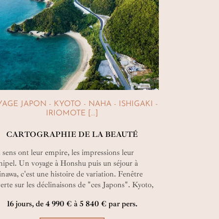
AGE JAPON - KYOTO - NAHA - ISHIGAKI -
IRIOMOTE [...]
CARTOGRAPHIE DE LA BEAUTÉ
 sens ont leur empire, les impressions leur
hipel. Un voyage à Honshu puis un séjour à
nawa, c'est une histoire de variation. Fenêtre
erte sur les déclinaisons de "ces Japons". Kyoto,
nawa, Tokyo. Beauté plurielle en toile de fond.
16 jours, de 4 990 € à 5 840 € par pers.
e aux businessmen pressés, les geishas alanguies.
rière les buildings élancés, les temples et leurs