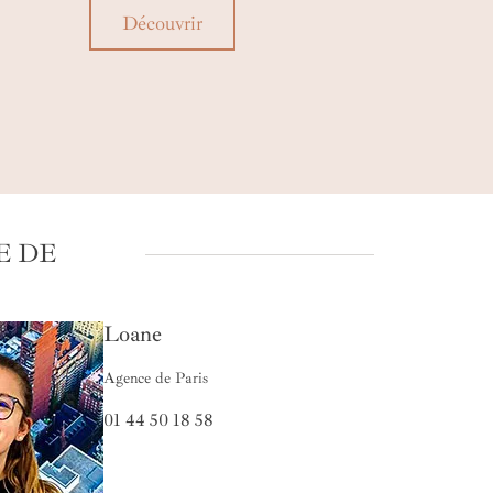
rits. Et sous les pavés des villes, la plage. Un
Découvrir
cuit au Japon de 15 jours comme remède à la
ancolie !
E DE
Loane
Agence de Paris
01 44 50 18 58