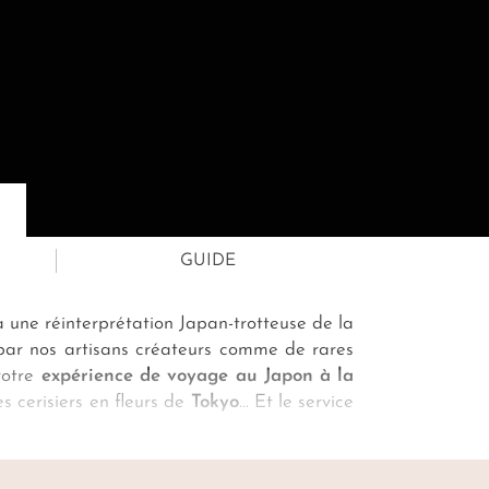
GUIDE
à une réinterprétation Japan-trotteuse de la
s par nos artisans créateurs comme de rares
votre
expérience de voyage au Japon à la
s cerisiers en fleurs de
Tokyo
… Et le service
tion de toutes vos réservations - d’un train
nfin des cadres zen et recherchés pour