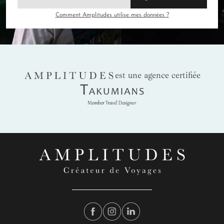
Où partir ?
Les Japonais sont passés maîtres
Comment Amplitudes utilise mes données ?
dans l’art des illuminations en tout genre. C’est
encore plus vrai pendant la période des fêtes de
fin d’année. Cap sur Tokyo pour profiter du génie
créatif nippon. Du Shibuya Blue Cave au Tokyo
Midtown, du Palais Impérial à l’Hibiya Magic
AMPLITUDES
est une agence certifiée
Time Illumination, on en prend plein les yeux.
Takumians
C’est aussi à cette période que l’on a le plus de
chance d’apercevoir le Fuji enneigé depuis les
observatoires de la capitale. Pour la neige, cap
sur les Alpes japonaises.
LES VACANCES D’HIVER
Météo
: Les températures sont encore hivernales
mais le temps est
toujours aussi ensoleillé
. Bien
entendu, vous n’êtes pas à l’abri d’une averse de
neige.