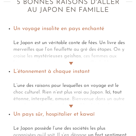
5 BONNES RAISONS D'ALLER
AU JAPON EN FAMILLE
Un voyage insolite en pays enchanté
Le Japon est un véritable conte de fées. Un livre des
merveilles que l’on feuillette au gré des étapes. On y
croise les
mystérieuses geishas
, ces femmes aux
kimonos colorées et au visage maquillé de blanc, que
l’on aperçoit au détour des ruelles anciennes de Kyoto
L’étonnement à chaque instant
et qui apparaissent et disparaissent en un clin d’œil.
On ressent
l’esprit des samouraïs
, ces chevaliers
L’une des raisons pour lesquelles on voyage est le
japonais, dans les vieux quartiers de
Kanazawa
,
choc culturel. Rien n’est plus vrai au Japon.
Ici, tout
Matsue ou Kurashiki mais aussi dans les musées qui
étonne, interpelle, amuse.
Bienvenue dans un autre
leur sont dédiés. Dans les coursives
des châteaux
monde où même les toilettes publics high-tech sont
d’Osaka, d’Himeji ou de Matsumoto, on se plaît à
source de ravissement. Des beaux temples bouddhistes
Un pays sûr, hospitalier et kawaï
imaginer
les ninjas
, furtifs et discrets, prêts à tout
aux cafés déjantés. Des robots futuristes aux soirées
pour défendre les secrets de leur Shogun. À Tokyo,
karaoké. De l’omniprésence des distributeurs
Le Japon possède l’une des sociétés les plus
c’est par la stature colossale
des sumos
que l’on se
automatiques farfelus aux brochettes de poulpes
organisées qu’il soit. Il s’en dégage
un fort sentiment