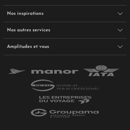
Saison
: Basse
Nos inspirations
Où partir ?
Dans les Alpes japonaises sans
aucune hésitation ! Si on peut skier, faire des
Nos autres services
raquettes et de la luge dans les environs de
Nagano, une multitude d’autres activités s’offrent
à vous. On aime tout particulièrement le Snow
Amplitudes et vous
Monkey Park. C’est ici que les célèbres macaques
passent une partie de la journée à se baigner
dans les sources d’eau chaude.
LES VACANCES DE PÂQUES
Météo
: Au printemps, les températures sont
douces. La nature se réveille de son sommeil
hivernal. C’est à cette période que
les sakuras,
les cerisiers, fleurissent
et garantissent un
spectacle d’une beauté absolue.