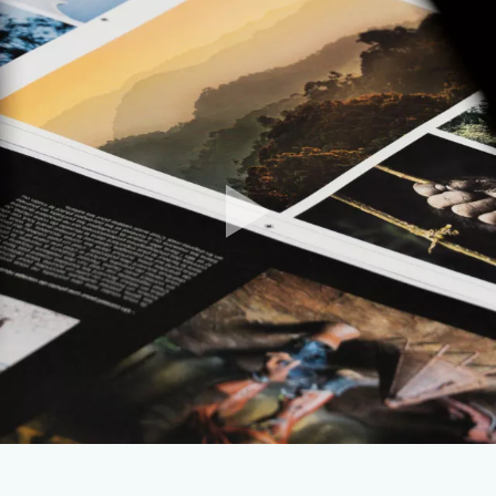
Kurashiki et le Japon des samouraïs :
Kurashiki
est l’incarnation absolue des charmes du Japon
féodal. Ruelles médiévales, échoppes
traditionnelles, balades sur les canaux… À la nuit
tombée, on flâne à la lumière des lanternes. Un
voyage féérique dans le temps.
Le marché de Nishiki à Kyoto :
Tofu, brochettes
et grillades de poisson, de viande ou de
crustacés, légumes façon pickles, pâtisseries et
sucreries en tout genre, jus de fruits et autres
beignets… On veut tout goûter… Et avec les
mains, s’il vous plaît !
La vallée d’Iya et ses ponts suspendus :
La
vallée d’Iya
, poumon vert et cœur palpitant de
l’île de Shikoku, vous reçoit. Forêts, rizières,
gorges encaissées. En face de la cascade de
Biwa, grimpez sur le pont de liane Kazurabashi.
Celui-ci fait 45 mètres de long, 2 mètres de large
et est suspendu à 14 mètres au-dessus de la
rivière. C’est tout simplement génial !