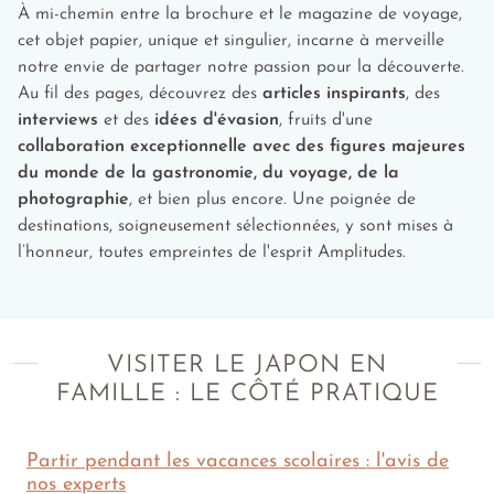
À mi-chemin entre la brochure et le magazine de voyage,
cet objet papier, unique et singulier, incarne à merveille
Adolescents (dès 13 ans)
notre envie de partager notre passion pour la découverte.
Au fil des pages, découvrez des
articles inspirants
, des
Le quartier Akihabara de Tokyo :
Connaissez-
vous le terme japonais Otaku ? Il désigne une
interviews
et des
idées d'évasion
, fruits d'une
personne fanatique de l’univers des mangas, des
collaboration exceptionnelle avec des figures majeures
animés et des jeux vidéo. Akihabara est le
du monde de la gastronomie, du voyage, de la
quartier Otaku par excellence. On y trouvera
photographie
, et bien plus encore. Une poignée de
donc des boutiques de produits dérivés de la
destinations, soigneusement sélectionnées, y sont mises à
sous-culture japonaise mais aussi de nombreuses
l’honneur, toutes empreintes de l'esprit Amplitudes.
salles de jeux. Animé, décalé et tendance !
Hiroshima
et sa leçon d’Histoire :
Classé au
Patrimoine national depuis 2007, le Parc du
Mémorial de la Paix, situé non loin de
l’hypocentre de la bombe A, ne compte pas
VISITER LE JAPON EN
moins d’une soixantaine de monuments en lien
FAMILLE : LE CÔTÉ PRATIQUE
avec le bombardement du 06 août 1945. Une
visite nécessaire et indispensable !
Le quartier Dotonbori d’
Osaka
:
Entre les
Partir pendant les vacances scolaires : l'avis de
nos experts
gratte-ciels, les petits bateaux de croisière sur le