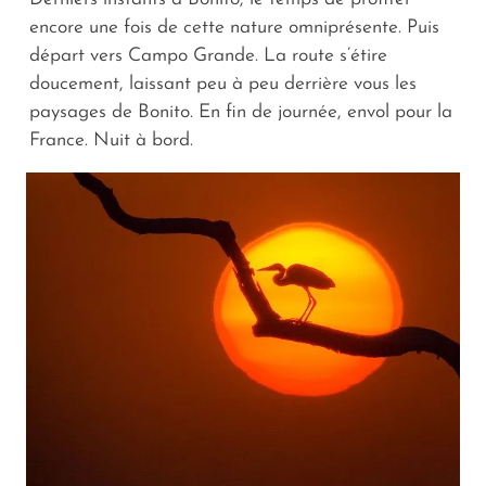
encore une fois de cette nature omniprésente. Puis
départ vers Campo Grande. La route s’étire
doucement, laissant peu à peu derrière vous les
paysages de Bonito. En fin de journée, envol pour la
France. Nuit à bord.