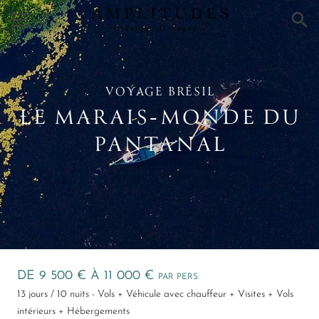
×
VOYAGE BRÉSIL
LE MARAIS‑MONDE DU
PANTANAL
DE 9 500 € À 11 000 €
PAR PERS.
13 jours / 10 nuits - Vols + Véhicule avec chauffeur + Visites + Vols
intérieurs + Hébergements