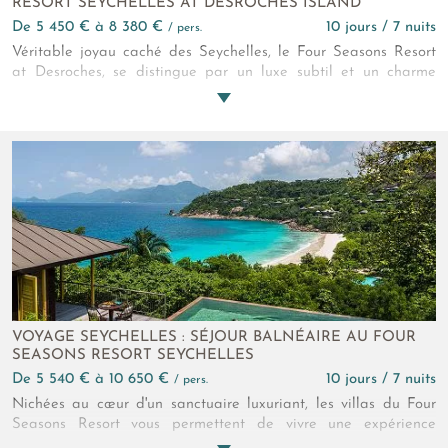
RESORT SEYCHELLES AT DESROCHES ISLAND
de 5 450 € à 8 380 €
10 jours / 7 nuits
/ pers.
Véritable joyau caché des Seychelles, le Four Seasons Resort
at Desroches, se distingue par un luxe subtil et un charme
insulaire, presque sauvage. Villas privées, plages désertes et
service sur-mesure. Chaque détail est pensé pour sublimer
votre escapade. L'établissement 5* vous offre des expériences
hors du temps, entre raffinement et excursions, pour vivre
intensément l'instant présent avec vos proches.
VOYAGE SEYCHELLES : SÉJOUR BALNÉAIRE AU FOUR
SEASONS RESORT SEYCHELLES
de 5 540 € à 10 650 €
10 jours / 7 nuits
/ pers.
Nichées au cœur d'un sanctuaire luxuriant, les villas du Four
Seasons Resort vous permettent de vivre une expérience
exclusive et de profiter des plus beaux panoramas sur l'Océan