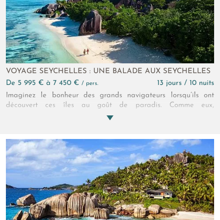
émerveillera tout au long de votre escapade.
VOYAGE SEYCHELLES : UNE BALADE AUX SEYCHELLES
de 5 995 € à 7 450 €
13 jours / 10 nuits
/ pers.
Imaginez le bonheur des grands navigateurs lorsqu’ils ont
découvert ces îles au goût de paradis. Comme eux,
émerveillez-vous de ce que la nature peut offrir de plus beau
dans ce circuit de 3 îles aux Seychelles. Un combiné Mahé, La
Digue, Praslin, la Terre est si belle lorsqu’elle se décline en
oasis à la végétation luxuriante, flottants sur l’immensité de
l’océan !