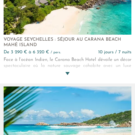
VOYAGE SEYCHELLES : SÉJOUR AU CARANA BEACH
MAHÉ ISLAND
de 3 290 € à 6 320 €
10 jours / 7 nuits
/ pers.
Face à l’océan Indien, le Carana Beach Hotel dévoile un décor
spectaculaire où la nature sauvage cohabite avec un luxe
subtil. Ici, le temps se cale au rythme des vagues et offre une
ambiance apaisante et intime. Les bungalows, nichés dans la
végétation, offrent une vue imprenable sur l’horizon.
L’architecture s’intègre parfaitement au paysage et les
expériences sont pensées pour éveiller les sens. C’est une
adresse idéale pour une parenthèse hors du temps.