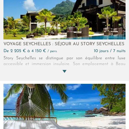
parenthèse rare où l'on s’abandonne à la douceur de vivre
insulaire.
VOYAGE SEYCHELLES : SÉJOUR AU STORY SEYCHELLES
de 2 205 € à 4 150 €
10 jours / 7 nuits
/ pers.
Story Seychelles se distingue par son équilibre entre luxe
accessible et immersion insulaire. Son emplacement à Beau
Vallon est un véritable atout, offrant à la fois animation et
tranquillité. Les chambres et villas sont spacieuses, élégantes
et adaptées aussi bien aux couples qu'aux familles. La
diversité culinaire est remarquable et portée par des produits
de qualité. Le spa constitue un point fort, idéal pour une
parenthèse bien-être. Le Story est ainsi une adresse sûre pour
découvrir les Seychelles dans un cadre confortable et élégant.