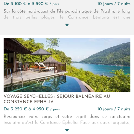
de 3 100 € à 5 590 €
10 jours / 7 nuits
/ pers.
Sur la côte nord-ouest de l'île paradisiaque de Praslin, le long
de trois belles plages, le Constance Lémuria est une
expérience inédite de luxe. Ode aux beautés insulaires, il
devient votre écrin. Le Constance Lémuria redéfinit ce qu'est
une découverte des Seychelles. Repos sur la plage, détente au
spa, parcours de golf et exploration sous-marine... Au
Constance Lémuria, vous êtes comblés.
VOYAGE SEYCHELLES : SÉJOUR BALNÉAIRE AU
CONSTANCE EPHELIA
de 3 250 € à 4 950 €
10 jours / 7 nuits
/ pers.
Ressourcez votre corps et votre esprit dans ce sanctuaire
insulaire qu'est le Constance Ephelia. Face aux eaux turquoise,
profitez d'un séjour alliant beauté, harmonie et luxe. Blotti