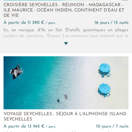
CROISIÈRE SEYCHELLES - RÉUNION - MADAGASCAR -
ILE MAURICE : OCÉAN INDIEN, CONTINENT D’EAU ET
DE VIE
à partir de 11 390 €
16 jours / 15 nuits
/ pers.
Ici, on navigue d’île en îlot. D’atolls granitiques en plages
ourlées de cocotiers… Exquis. Les animaux nous mènent par le
bout du nez. Tortues, lémuriens ou paille en queue. Une
certaine idée du paradis que cette croisière dans l’océan
Indien !
VOYAGE SEYCHELLES : SÉJOUR À L'ALPHONSE ISLAND
SEYCHELLES
à partir de 13 945 €
10 jours / 7 nuits
/ pers.