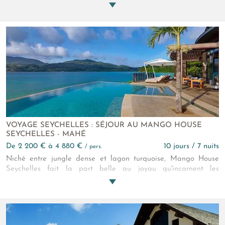
un océan dévoilant ses nuances infinies de bleu. La
gastronomie célèbre les saveurs locales avec brio. Les couchers
de soleil deviennent des souvenirs précieux. L’intimité du lieu
en fait un refuge à la fois unique et simple.
VOYAGE SEYCHELLES : SÉJOUR AU MANGO HOUSE
SEYCHELLES - MAHÉ
de 2 200 € à 4 880 €
10 jours / 7 nuits
/ pers.
Niché entre jungle dense et lagon turquoise, Mango House
Seychelles fait la part belle au joyau qu'incarnent les
Seychelles. Ici, le luxe est subtil et se fond dans la nature
luxuriante environnante. Les villas semblent suspendues entre
ciel et mer et les doux parfums tropicaux vous accompagnent
quotidiennement. Ici, on savoure également une cuisine
inspirée du monde et des îles. Mango House offre une