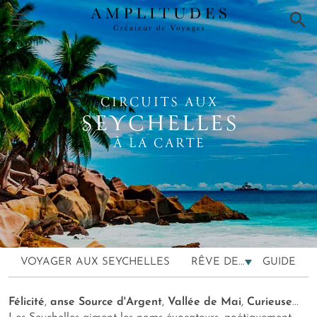
×
CIRCUITS AUX
SEYCHELLES
À LA CARTE
VOYAGER AUX SEYCHELLES
RÊVE DE...
GUIDE
Félicité
,
anse Source d'Argent
,
Vallée de Mai
,
Curieuse
...