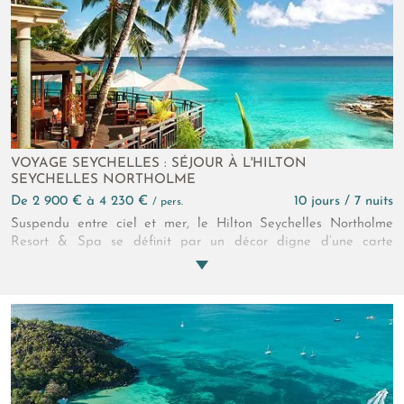
VOYAGE SEYCHELLES : SÉJOUR À L'HILTON
SEYCHELLES NORTHOLME
de 2 900 € à 4 230 €
10 jours / 7 nuits
/ pers.
Suspendu entre ciel et mer, le Hilton Seychelles Northolme
Resort & Spa se définit par un décor digne d’une carte
postale. Chaque villa semble flotter au-dessus des eaux
turquoise de la Baie de la Beau Vallon. Le chant des vagues
rythme les journées. Le service discret sublime chaque instant.
Les saveurs créoles rencontrent la gastronomie internationale.
Un refuge rare pour les voyageurs en quête d’exception.