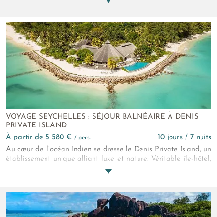
Indien. Raffinement, exclusivité et sens du détail subliment
votre séjour dans ce décor remarquable.
VOYAGE SEYCHELLES : SÉJOUR BALNÉAIRE À DENIS
PRIVATE ISLAND
à partir de 5 580 €
10 jours / 7 nuits
/ pers.
Au cœur de l’océan Indien se dresse le Denis Private Island, un
établissement unique alliant luxe et nature. Véritable île-hôtel,
l'établissement 5* offre une intimité rare au cœur d'une nature
préservée et éblouissante. Les hébergements sont spacieux et
se distinguent par une décoration aux notes créoles. Le cadre
paradisiaque permet de s'adonner à des loisirs balnéaires
jonglant entre découverte et farniente. Ce petit paradis vous