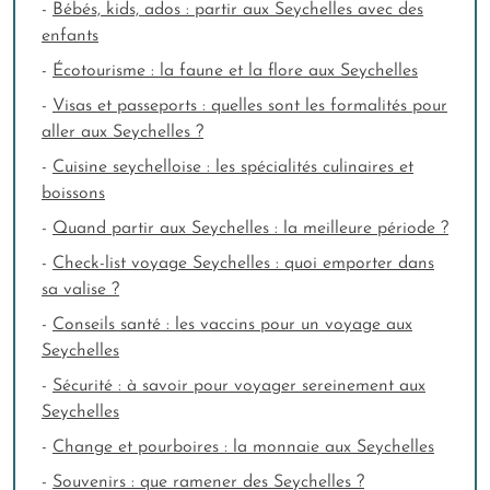
-
Bébés, kids, ados : partir aux Seychelles avec des
enfants
-
Écotourisme : la faune et la flore aux Seychelles
-
Visas et passeports : quelles sont les formalités pour
aller aux Seychelles ?
-
Cuisine seychelloise : les spécialités culinaires et
boissons
-
Quand partir aux Seychelles : la meilleure période ?
-
Check-list voyage Seychelles : quoi emporter dans
sa valise ?
-
Conseils santé : les vaccins pour un voyage aux
Seychelles
-
Sécurité : à savoir pour voyager sereinement aux
Seychelles
-
Change et pourboires : la monnaie aux Seychelles
-
Souvenirs : que ramener des Seychelles ?