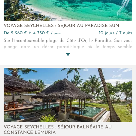
VOYAGE SEYCHELLES : SÉJOUR AU PARADISE SUN
de 2 960 € à 4 350 €
10 jours / 7 nuits
/ pers.
Sur l’incontournable plage de Côte d’Or, le Paradise Sun vous
plonge dans un décor paradisiaque où le temps semble
suspendu. Les chambres, disséminées dans des jardins
tropicaux, offrent un cocon intime et apaisant. On y vit pieds
nus, bercé par le susurrement des vagues et des alizés. Entre
activités nautiques, excursions et moments de détente, chacun
trouve son rythme lors de cette parenthèse hors du temps.
VOYAGE SEYCHELLES : SÉJOUR BALNÉAIRE AU
CONSTANCE LEMURIA