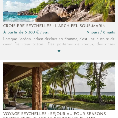
CROISIÈRE SEYCHELLES : L’ARCHIPEL SOUS-MARIN
à partir de 5 380 €
9 jours / 8 nuits
/ pers.
Lorsque l’océan Indien déclare sa flamme, c’est une histoire de
cœur. De cœur océan… Des parterres de coraux, des anses
blondes et d’immenses rochers de granite pour décor. Des
poissons tropicaux et des tortues pour témoins. Une croisière
aux Seychelles pour voyageurs passionnés !
VOYAGE SEYCHELLES : SÉJOUR AU FOUR SEASONS