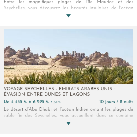
Entre les magnifiques plages de l’île Maurice et des
Seychelles, vous découvrez les beautés insulaires de l’océan
Indien en séjournant dans des hôtels alliant luxe et confort.
Profitez du soleil et du cadre paradisiaque lors de cette
escapade relaxante.
VOYAGE SEYCHELLES - EMIRATS ARABES UNIS :
ÉVASION ENTRE DUNES ET LAGONS
de 4 455 € à 6 295 €
10 jours / 8 nuits
/ pers.
Le désert d’Abu Dhabi et l’océan Indien ornant les plages de
sable fin des Seychelles, vous accueillent dans ce combiné
entre dunes et lagons. Évadez-vous au soleil lors de ce séjour
dépaysant où s’entrelacent nature et culture.