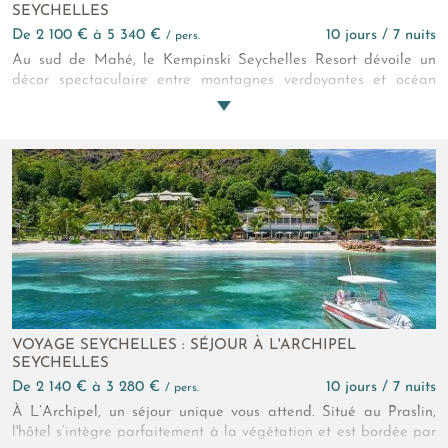
SEYCHELLES
de 2 100 € à 5 340 €
10 jours / 7 nuits
/ pers.
Au sud de Mahé, le Kempinski Seychelles Resort dévoile un
décor spectaculaire entre montagnes verdoyantes et océan
scintillant. Ici, chaque lever de soleil est une promesse
d’évasion entre eaux turquoise, sable fin et hospitalité
chaleureuse. Les couchers de soleil, quant à eux, offrent des
instants suspendus. L’hôtel se présente ainsi comme une
adresse d’exception pour les voyageurs en quête de sérénité,
d’élégance et d’expériences authentiques.
VOYAGE SEYCHELLES : SÉJOUR À L'ARCHIPEL
SEYCHELLES
de 2 140 € à 3 280 €
10 jours / 7 nuits
/ pers.
À L’Archipel, un séjour unique vous attend. Situé au Praslin,
l'hôtel s’intègre parfaitement à la végétation et est bordée par