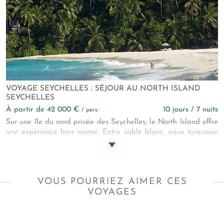
VOYAGE SEYCHELLES : SÉJOUR AU NORTH ISLAND
SEYCHELLES
à partir de 42 000 €
10 jours / 7 nuits
/ pers.
Sur une île du nord privée des Seychelles, le North Island offre
une expérience hors norme. Entre sable blanc, eaux turquoise
et coucher de soleil spectaculaire, chaque point de vue offre
un festival pour les sens où le luxe se vit subtilement. Villas
ouvertes sur l’océan, service personnalisé et nature intacte, ce
bel endroit est un refuge pour les voyageurs en quête
VOUS POURRIEZ AIMER CES
d’exception.
VOYAGES