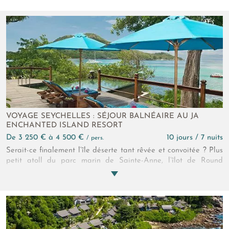
entre deux plages de sable blanc, cet établissement vous
émerveille et vous relaxe. La nature et le confort ne font qu'un
dans cet hôtel des Seychelles.
VOYAGE SEYCHELLES : SÉJOUR BALNÉAIRE AU JA
ENCHANTED ISLAND RESORT
de 3 250 € à 4 500 €
10 jours / 7 nuits
/ pers.
Serait-ce finalement l’île déserte tant rêvée et convoitée ? Plus
petit atoll du parc marin de Sainte-Anne, l’îlot de Round
Island jouit d’une exquise solitude et de plages aussi blondes
que dans les songes… Les quelques villas de l’Enchanted
Island Resort vous invitent à venir retrouver ce paradis perdu…