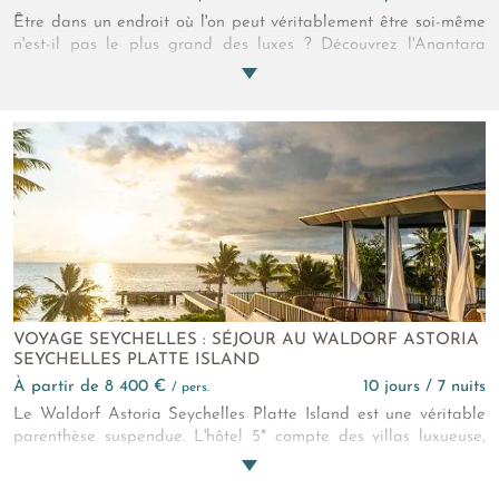
Être dans un endroit où l'on peut véritablement être soi-même
n'est-il pas le plus grand des luxes ? Découvrez l'Anantara
Maia Seychelles, cet hôtel exceptionnel qui trône dignement
dans une partie préservée de l'île de Mahé, l'Anse Louis, où
l'intimité est un principe de vie. Poussez les portes de ce hâvre
de paix et laisser le monde derrière vous.
VOYAGE SEYCHELLES : SÉJOUR AU WALDORF ASTORIA
SEYCHELLES PLATTE ISLAND
à partir de 8 400 €
10 jours / 7 nuits
/ pers.
Le Waldorf Astoria Seychelles Platte Island est une véritable
parenthèse suspendue. L'hôtel 5* compte des villas luxueuse,
nichées entre sable et cocotiers. Le lagon aux nuances d'azur
vous offre des expériences façonnées au rythme de la nature