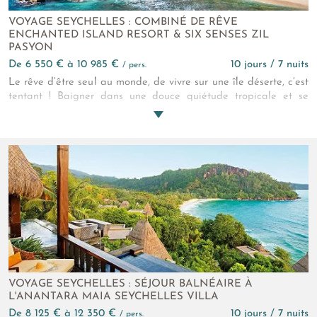
VOYAGE SEYCHELLES : COMBINÉ DE RÊVE
ENCHANTED ISLAND RESORT & SIX SENSES ZIL
PASYON
de 6 550 € à 10 985 €
10 jours / 7 nuits
/ pers.
Le rêve d’être seul au monde, de vivre sur une île déserte, c’est
tentant ! Baigner dans une douce quiétude tropicale et se
laisser submerger par la beauté de ces îles vierges égarées
dans l’océan, voilà le privilège que vous offre ce combiné
mariant deux luxueux hôtels aux peu nombreux bungalows.
VOYAGE SEYCHELLES : SÉJOUR BALNÉAIRE À
L'ANANTARA MAIA SEYCHELLES VILLA
de 8 125 € à 12 350 €
10 jours / 7 nuits
/ pers.