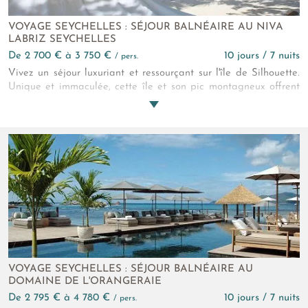
VOYAGE SEYCHELLES : SÉJOUR BALNÉAIRE AU NIVA
LABRIZ SEYCHELLES
de 2 700 € à 3 750 €
10 jours / 7 nuits
/ pers.
Vivez un séjour luxuriant et ressourçant sur l'île de Silhouette.
Unique et immaculée, cette île et son pic montagneux offrent
un panorama à couper le souffle où se mêlent plages de sable
blanc et forêt tropicale. Les luxueuses villas du Niva Labriz
Silhouette flirtent ici avec une nature préservée et plusieurs
kilomètres de littoral...
VOYAGE SEYCHELLES : SÉJOUR BALNÉAIRE AU
DOMAINE DE L'ORANGERAIE
de 2 795 € à 4 780 €
10 jours / 7 nuits
/ pers.