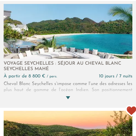
et adaptées à vos envies. À l'Astoria, le rythme ralentit et
chaque instant est propice à l'évasion.
VOYAGE SEYCHELLES : SÉJOUR AU CHEVAL BLANC
SEYCHELLES MAHÉ
à partir de 8 800 €
10 jours / 7 nuits
/ pers.
Cheval Blanc Seychelles s’impose comme l’une des adresses les
plus haut de gamme de l’océan Indien. Son positionnement
ultra luxe repose sur une combinaison rare entre intimité,
design et nature préservée. Son architecture et ses villas
s'intègrent parfaitement à l’environnement tout en offrant un
confort absolu. La gastronomie rivalise avec les plus grandes
tables internationales et le spa est un sanctuaire
apaisant. L'hôtel 5* redéfinit clairement les standards du luxe
insulaire.