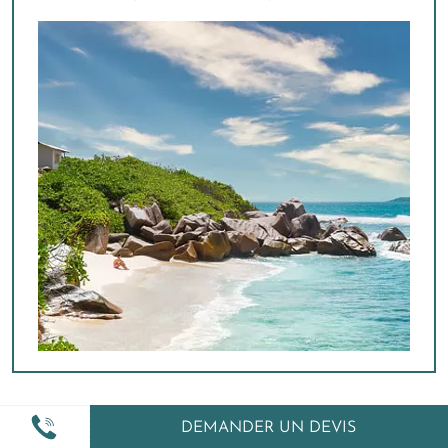
Nos agences de voyages Amplitudes à
DEMANDER UN DEVIS