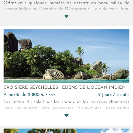
Offrez-vous quelques journées de détente au beau milieu de
l'océan Indien au Domaine de l'Orangeraie. Loin de tout, là où
l'air est on ne peut plus pur, où le ciel et la mer se fondent
dans un bleu infini, où la langueur locale vous rappelle que le
temps peut ralentir. Quelques journées magiques pour se
ressourcer...
CROISIÈRE SEYCHELLES : EDENS DE L’OCÉAN INDIEN
à partir de 2 800 €
9 jours / 8 nuits
/ pers.
Les reflets du soleil sur les coraux et les poissons chamarrés
vous murmurent des promesses d’enivrantes découvertes
marines. Un sable fin et des sculptures minérales vous
attendent dès la sortie de l’Océan, notamment à l’Anse Lazio,
où mouille, en cet instant votre charmant catamaran.
Bienvenue aux Seychelles….