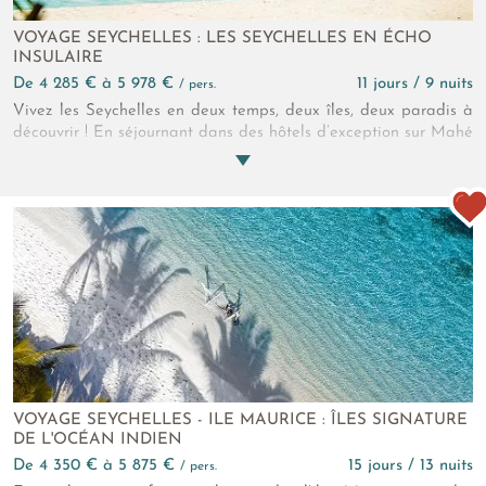
VOYAGE SEYCHELLES : LES SEYCHELLES EN ÉCHO
INSULAIRE
de 4 285 € à 5 978 €
11 jours / 9 nuits
/ pers.
Vivez les Seychelles en deux temps, deux îles, deux paradis à
découvrir ! En séjournant dans des hôtels d’exception sur Mahé
et Praslin, vous profitez d’excellents services et d’activités
nature sous le soleil.
VOYAGE SEYCHELLES - ILE MAURICE : ÎLES SIGNATURE
DE L'OCÉAN INDIEN
de 4 350 € à 5 875 €
15 jours / 13 nuits
/ pers.