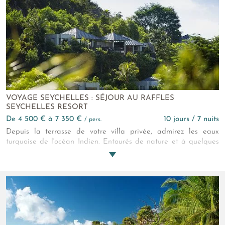
VOYAGE SEYCHELLES : SÉJOUR AU RAFFLES
SEYCHELLES RESORT
de 4 500 € à 7 350 €
10 jours / 7 nuits
/ pers.
Depuis la terrasse de votre villa privée, admirez les eaux
turquoise de l'océan Indien. Entourés de nature et à quelques
pas de l'une des plus belles baies au monde, vous vivez une
expérience unique au Raffles Seychelles. Modernité et grand
luxe se rencontrent ici dans un spectacle époustouflant