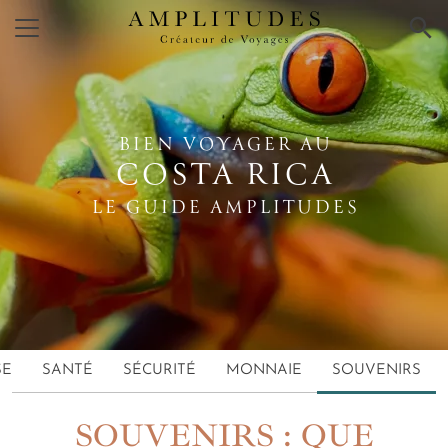
×
BIEN VOYAGER AU
COSTA RICA
LE GUIDE AMPLITUDES
SE
SANTÉ
SÉCURITÉ
MONNAIE
SOUVENIRS
SOUVENIRS : QUE