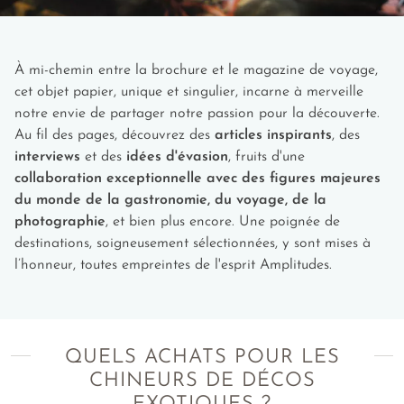
tressant minutieusement les fibres de palmier selon des
sélection d'épices biologiques et de la célèbre sauce Lizano
techniques transmises de génération en génération. Chaque
directement auprès des producteurs locaux.
pièce arbore des teintes naturelles et des motifs subtils qui
évoquent la richesse des paysages costariciens. La finesse du
À mi-chemin entre la brochure et le magazine de voyage,
tressage et la qualité des matériaux garantissent un
cet objet papier, unique et singulier, incarne à merveille
accessoire à la fois léger et résistant. Un véritable
trésor
notre envie de partager notre passion pour la découverte.
artisanal
qui séduit par son élégance discrète et sa
Au fil des pages, découvrez des
articles inspirants
, des
dimension culturelle unique. Les acheteurs avertis
interviews
et des
idées d'évasion
, fruits d'une
apprécieront particulièrement les modèles créés dans les
collaboration exceptionnelle avec des figures majeures
ateliers traditionnels de la Vallée centrale, berceau
du monde de la gastronomie, du voyage, de la
historique de cette pratique ancestrale.
photographie
, et bien plus encore. Une poignée de
Où acheter un chapeau Huetar ?
Le district de Quitirrisi,
destinations, soigneusement sélectionnées, y sont mises à
dans le canton de Mora (province de San José), abrite
l’honneur, toutes empreintes de l'esprit Amplitudes.
encore aujourd’hui des artisans Huetar. On y trouve
plusieurs boutiques et le centre culturel Rancho Biriteca où
l’on vend des chapeaux Huetar faits main dans le respect
des traditions.
QUELS ACHATS POUR LES
CHINEURS DE DÉCOS